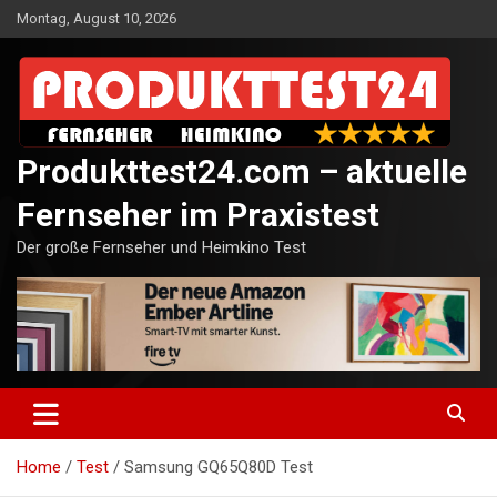
Skip
Montag, August 10, 2026
to
content
Produkttest24.com – aktuelle
Fernseher im Praxistest
Der große Fernseher und Heimkino Test
Home
Test
Samsung GQ65Q80D Test