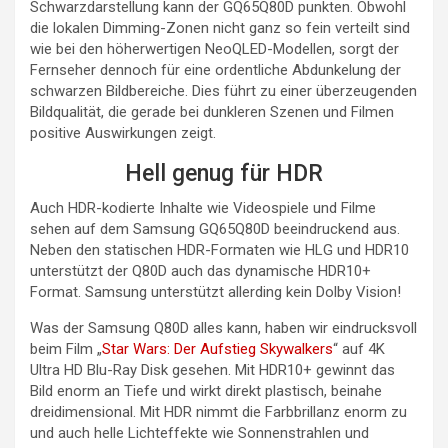
Schwarzdarstellung kann der GQ65Q80D punkten. Obwohl
die lokalen Dimming-Zonen nicht ganz so fein verteilt sind
wie bei den höherwertigen NeoQLED-Modellen, sorgt der
Fernseher dennoch für eine ordentliche Abdunkelung der
schwarzen Bildbereiche. Dies führt zu einer überzeugenden
Bildqualität, die gerade bei dunkleren Szenen und Filmen
positive Auswirkungen zeigt.
Hell genug für HDR
Auch HDR-kodierte Inhalte wie Videospiele und Filme
sehen auf dem Samsung GQ65Q80D beeindruckend aus.
Neben den statischen HDR-Formaten wie HLG und HDR10
unterstützt der Q80D auch das dynamische HDR10+
Format. Samsung unterstützt allerding kein Dolby Vision!
Was der Samsung Q80D alles kann, haben wir eindrucksvoll
beim Film „
Star Wars: Der Aufstieg Skywalkers
“ auf 4K
Ultra HD Blu-Ray Disk gesehen. Mit HDR10+ gewinnt das
Bild enorm an Tiefe und wirkt direkt plastisch, beinahe
dreidimensional. Mit HDR nimmt die Farbbrillanz enorm zu
und auch helle Lichteffekte wie Sonnenstrahlen und