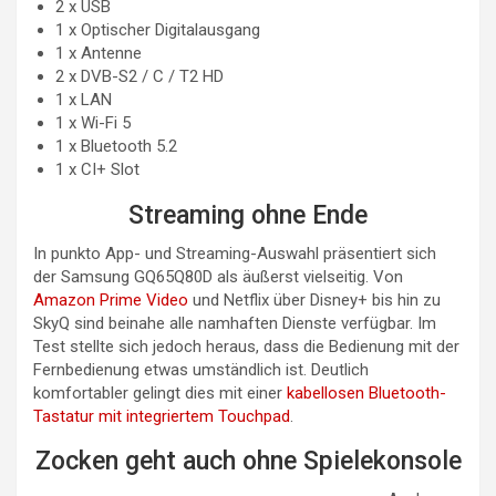
2 x USB
1 x Optischer Digitalausgang
1 x Antenne
2 x DVB-S2 / C / T2 HD
1 x LAN
1 x Wi-Fi 5
1 x Bluetooth 5.2
1 x CI+ Slot
Streaming ohne Ende
In punkto App- und Streaming-Auswahl präsentiert sich
der Samsung GQ65Q80D als äußerst vielseitig. Von
Amazon Prime Video
und Netflix über Disney+ bis hin zu
SkyQ sind beinahe alle namhaften Dienste verfügbar. Im
Test stellte sich jedoch heraus, dass die Bedienung mit der
Fernbedienung etwas umständlich ist. Deutlich
komfortabler gelingt dies mit einer
kabellosen Bluetooth-
Tastatur mit integriertem Touchpad
.
Zocken geht auch ohne Spielekonsole