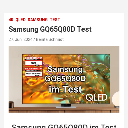
4K
QLED
SAMSUNG
TEST
Samsung GQ65Q80D Test
27. Juni 2024
Benita Schmidt
Samsung GQ65Q80D im Test