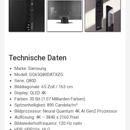
Technische Daten
Marke: Samsung
Modell: GQ65Q80DATXZG
Serie: Q80D
Bilddiagonale: 65 Zoll / 163 cm
Display: QLED 4K
Farben: 30 Bit (1.07 Milliarden Farben)
Spitzenhelligkeit: 890 Candela/m²
Bildprozessor: Neural Quantum 4K AI Gen2 Prozessor
Auflösung: 4K – 3840 x 2160 Pixel
Bildwiederholfrequenz: 120 Hz nativ
HDR: HDR10+, HLG