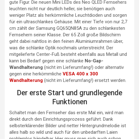
gute Figur. Die neuen Mini LEDs des Neo QLED Fernsehers
leuchten nicht nur deutlich heller, sie benötigen auch
weniger Platz als herkömmliche Leuchtdioden und sorgen
für ein ultraschlankes Gehäuse. Mit einer Tiefe von nur 2,7
cm zählt der Samsung GQ65QN85A zu den schlankesten
Fernsehern seiner Klasse. Der 65 Zoll große Bildschirm
geht dabei nahtlos in den feinen Aluminiumrahmen über,
was die schlanke Optik nochmals unterstreicht. Der
mitgelieferte Center-Fuß besteht ebenfalls aus Metall und
kann bei Bedarf gegen eine schlanke
No-Gap-
Wandhalterung
(nicht im Lieferumfang!) oder alternativ
gegen eine herkömmliche
VESA 400 x 300
Wandhalterung
(nicht im Lieferumfang!) ersetzt werden.
Der erste Start und grundlegende
Funktionen
Schaltet man den Fernseher das erste Mal ein, wird man
direkt durch den Einrichtungsprozess geführt. Dank
selbsterklärender Bilder und netter Hintergrundmelodie ist
alles halb so wild und auch für den unbedarften Laien
problemlos händelbar. Hier muss man sich auch schon