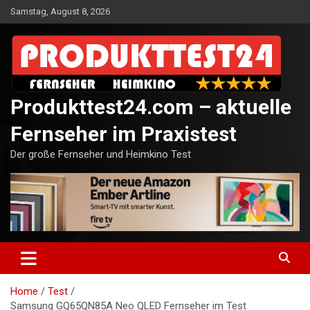
Skip
Samstag, August 8, 2026
to
content
Produkttest24.com – aktuelle
Fernseher im Praxistest
Der große Fernseher und Heimkino Test
Home
Test
Samsung GQ65QN85A Neo QLED Fernseher im Test