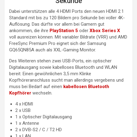
Sekunde
Dabei unterstützen alle 4 HDMI Ports den neuen HDMI 2.1
Standard mit bis zu 120 Bildern pro Sekunde bei voller 4K-
Auflösung. Das dürfte vor allem bei Gamern gut
ankommen, die ihre
PlayStation 5
oder
Xbox Series X
voll ausreizen können. Mit variabler Bildrate (VRR) und AMD
FreeSync Premium Pro eignet sich der Samsung
GQ65QN85A auch als XXL-Gaming Monitor.
Des Weiteren stehen zwei USB-Ports, ein optischer
Digitalausgang sowie kabelloses Bluetooth und WLAN
bereit. Einen gewöhnlichen 3,5 mm Klinke
Kopfhöreranschluss sucht man allerdings vergebens und
muss bei Bedarf auf einen
kabellosen Bluetooth
Kopfhörer
wechseln.
4 x HDMI
2 x USB
1 x Optischer Digitalausgang
1 x Antenne
2 x DVB-S2 / C / T2 HD
1 x LAN