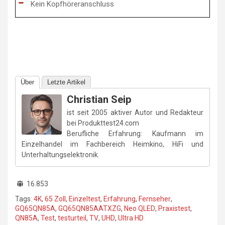
Kein Kopfhöreranschluss
Über
Letzte Artikel
Christian Seip
ist seit 2005 aktiver Autor und Redakteur
bei Produkttest24.com
Berufliche Erfahrung: Kaufmann im
Einzelhandel im Fachbereich Heimkino, HiFi und
Unterhaltungselektronik.
16.853
Tags:
4K
,
65 Zoll
,
Einzeltest
,
Erfahrung
,
Fernseher
,
GQ65QN85A
,
GQ65QN85AATXZG
,
Neo QLED
,
Praxistest
,
QN85A
,
Test
,
testurteil
,
TV
,
UHD
,
Ultra HD