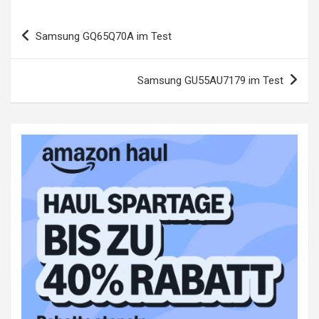
Beitragsnavigation
Samsung GQ65Q70A im Test
Samsung GU55AU7179 im Test