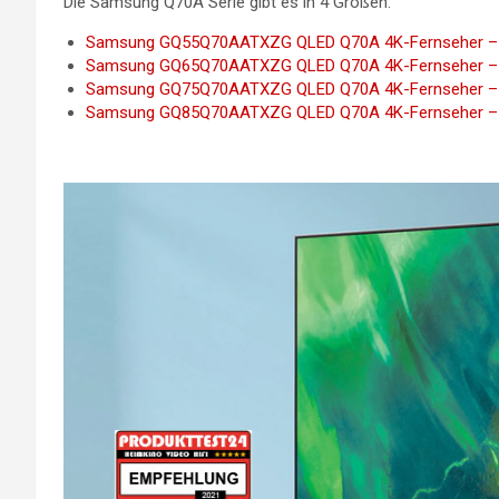
Die Samsung Q70A Serie gibt es in 4 Größen:
Samsung GQ55Q70AATXZG QLED Q70A 4K-Fernseher – Bi
Samsung GQ65Q70AATXZG QLED Q70A 4K-Fernseher – Bi
Samsung GQ75Q70AATXZG QLED Q70A 4K-Fernseher – Bi
Samsung GQ85Q70AATXZG QLED Q70A 4K-Fernseher – Bi