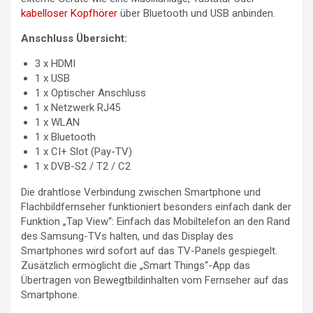
kabelloser Kopfhörer
über Bluetooth und USB anbinden.
Anschluss Übersicht:
3 x HDMI
1 x USB
1 x Optischer Anschluss
1 x Netzwerk RJ45
1 x WLAN
1 x Bluetooth
1 x CI+ Slot (Pay-TV)
1 x DVB-S2 / T2 / C2
Die drahtlose Verbindung zwischen Smartphone und
Flachbildfernseher funktioniert besonders einfach dank der
Funktion „Tap View“: Einfach das Mobiltelefon an den Rand
des Samsung-TVs halten, und das Display des
Smartphones wird sofort auf das TV-Panels gespiegelt.
Zusätzlich ermöglicht die „Smart Things“-App das
Übertragen von Bewegtbildinhalten vom Fernseher auf das
Smartphone.