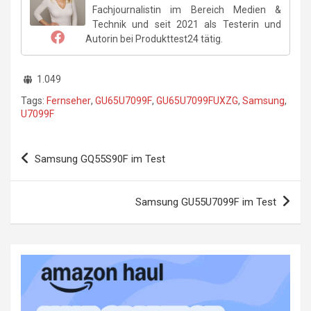
Fachjournalistin im Bereich Medien &
Technik und seit 2021 als Testerin und
Autorin bei Produkttest24 tätig.
1.049
Tags:
Fernseher
,
GU65U7099F
,
GU65U7099FUXZG
,
Samsung
,
U7099F
Beitragsnavigation
Samsung GQ55S90F im Test
Samsung GU55U7099F im Test