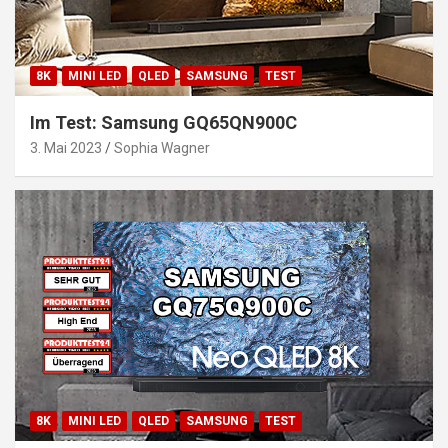
8K
MINI LED
QLED
SAMSUNG
TEST
Im Test: Samsung GQ65QN900C
3. Mai 2023
Sophia Wagner
8K
MINI LED
QLED
SAMSUNG
TEST