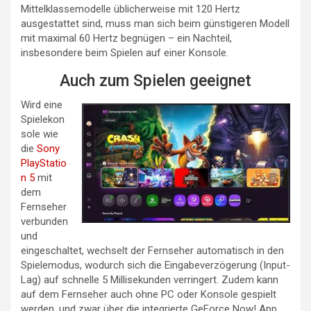
Mittelklassemodelle üblicherweise mit 120 Hertz
ausgestattet sind, muss man sich beim günstigeren Modell
mit maximal 60 Hertz begnügen – ein Nachteil,
insbesondere beim Spielen auf einer Konsole.
Auch zum Spielen geeignet
Wird eine
Spielekon
sole wie
die
Sony
PlayStatio
n 5
mit
dem
Fernseher
verbunden
und
eingeschaltet, wechselt der Fernseher automatisch in den
Spielemodus, wodurch sich die Eingabeverzögerung (Input-
Lag) auf schnelle 5 Millisekunden verringert. Zudem kann
auf dem Fernseher auch ohne PC oder Konsole gespielt
werden, und zwar über die integrierte GeForce Now! App,