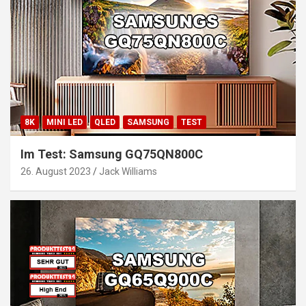
8K
MINI LED
QLED
SAMSUNG
TEST
Im Test: Samsung GQ75QN800C
26. August 2023
Jack Williams