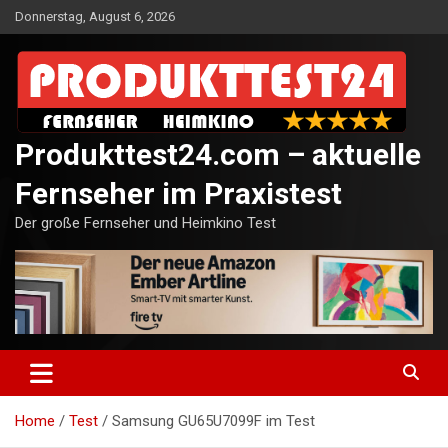
Skip
Donnerstag, August 6, 2026
to
content
Produkttest24.com – aktuelle
Fernseher im Praxistest
Der große Fernseher und Heimkino Test
Home
Test
Samsung GU65U7099F im Test