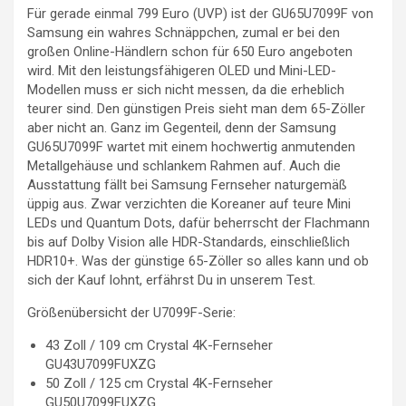
Für gerade einmal 799 Euro (UVP) ist der GU65U7099F von
Samsung ein wahres Schnäppchen, zumal er bei den
großen Online-Händlern schon für 650 Euro angeboten
wird. Mit den leistungsfähigeren OLED und Mini-LED-
Modellen muss er sich nicht messen, da die erheblich
teurer sind. Den günstigen Preis sieht man dem 65-Zöller
aber nicht an. Ganz im Gegenteil, denn der Samsung
GU65U7099F wartet mit einem hochwertig anmutenden
Metallgehäuse und schlankem Rahmen auf. Auch die
Ausstattung fällt bei Samsung Fernseher naturgemäß
üppig aus. Zwar verzichten die Koreaner auf teure Mini
LEDs und Quantum Dots, dafür beherrscht der Flachmann
bis auf Dolby Vision alle HDR-Standards, einschließlich
HDR10+. Was der günstige 65-Zöller so alles kann und ob
sich der Kauf lohnt, erfährst Du in unserem Test.
Größenübersicht der U7099F-Serie:
43 Zoll / 109 cm Crystal 4K-Fernseher
GU43U7099FUXZG
50 Zoll / 125 cm Crystal 4K-Fernseher
GU50U7099FUXZG