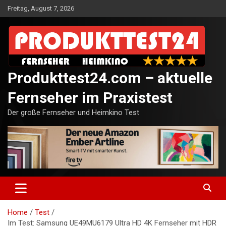
Skip
Freitag, August 7, 2026
to
content
Produkttest24.com – aktuelle
Fernseher im Praxistest
Der große Fernseher und Heimkino Test
Home
Test
Im Test: Samsung UE49MU6179 Ultra HD 4K Fernseher mit HDR