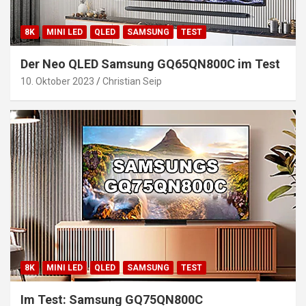
8K
MINI LED
QLED
SAMSUNG
TEST
Der Neo QLED Samsung GQ65QN800C im Test
10. Oktober 2023
Christian Seip
8K
MINI LED
QLED
SAMSUNG
TEST
Im Test: Samsung GQ75QN800C