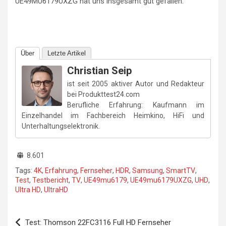
UE49MU6179UXZG hat uns insgesamt gut gefallen.
Über
Letzte Artikel
Christian Seip
ist seit 2005 aktiver Autor und Redakteur
bei Produkttest24.com
Berufliche Erfahrung: Kaufmann im
Einzelhandel im Fachbereich Heimkino, HiFi und
Unterhaltungselektronik.
8.601
Tags:
4K
,
Erfahrung
,
Fernseher
,
HDR
,
Samsung
,
SmartTV
,
Test
,
Testbericht
,
TV
,
UE49mu6179
,
UE49mu6179UXZG
,
UHD
,
Ultra HD
,
UltraHD
Beitragsnavigation
Test: Thomson 22FC3116 Full HD Fernseher