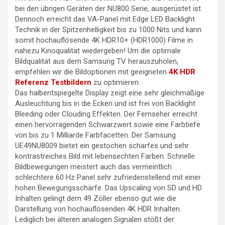
bei den übrigen Geräten der NU800 Serie, ausgerüstet ist.
Dennoch erreicht das VA-Panel mit Edge LED Backlight
Technik in der Spitzenhelligkeit bis zu 1000 Nits und kann
somit hochauflösende 4K HDR10+ (HDR1000) Filme in
nahezu Kinoqualität wiedergeben! Um die optimale
Bildqualität aus dem Samsung TV herauszuholen,
empfehlen wir die Bildoptionen mit geeigneten
4K HDR
Referenz Testbildern
zu optimieren.
Das halbentspiegelte Display zeigt eine sehr gleichmäßige
Ausleuchtung bis in die Ecken und ist frei von Backlight
Bleeding oder Clouding Effekten. Der Fernseher erreicht
einen hervorragenden Schwarzwert sowie eine Farbtiefe
von bis zu 1 Milliarde Farbfacetten. Der Samsung
UE49NU8009 bietet ein gestochen scharfes und sehr
kontrastreiches Bild mit lebensechten Farben. Schnelle
Bildbewegungen meistert auch das vermeintlich
schlechtere 60 Hz Panel sehr zufriedenstellend mit einer
hohen Bewegungsschärfe. Das Upscaling von SD und HD
Inhalten gelingt dem 49 Zöller ebenso gut wie die
Darstellung von hochauflösenden 4K HDR Inhalten.
Lediglich bei älteren analogen Signalen stößt der