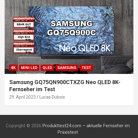
8K
MINI LED
QLED
SAMSUNG
TEST
Samsung GQ75QN900CTXZG Neo QLED 8K-
Fernseher im Test
29. April 2023
Lucas Dubois
Copyright © 2026
Produkttest24.com – aktuelle Fernseher im
Praxistest