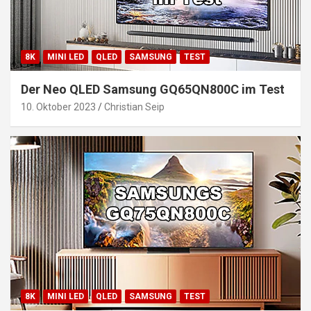
8K
MINI LED
QLED
SAMSUNG
TEST
Der Neo QLED Samsung GQ65QN800C im Test
10. Oktober 2023
Christian Seip
8K
MINI LED
QLED
SAMSUNG
TEST