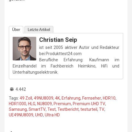
Über
Letzte Artikel
Christian Seip
ist seit 2005 aktiver Autor und Redakteur
bei Produkttest24.com
Berufliche Erfahrung: Kaufmann im
Einzelhandel im Fachbereich Heimkino, HiFi und
Unterhaltungselektronik.
4.442
Tags:
49 Zoll
,
49NU8009
,
4K
,
Erfahrung
,
Fernseher
,
HDR10
,
HDR1000
,
HLG
,
NU8009
,
Premium
,
Premium UHD TV
,
Samsung
,
SmartTV
,
Test
,
Testbericht
,
testurteil
,
TV
,
UE49NU8009
,
UHD
,
Ultra HD
Beitragsnavigation