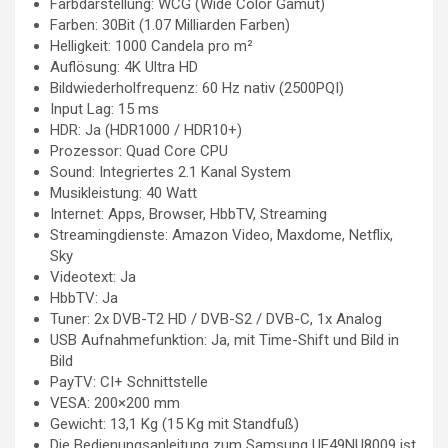
Farbdarstellung: WCG (Wide Color Gamut)
Farben: 30Bit (1.07 Milliarden Farben)
Helligkeit: 1000 Candela pro m²
Auflösung: 4K Ultra HD
Bildwiederholfrequenz: 60 Hz nativ (2500PQI)
Input Lag: 15 ms
HDR: Ja (HDR1000 / HDR10+)
Prozessor: Quad Core CPU
Sound: Integriertes 2.1 Kanal System
Musikleistung: 40 Watt
Internet: Apps, Browser, HbbTV, Streaming
Streamingdienste: Amazon Video, Maxdome, Netflix,
Sky
Videotext: Ja
HbbTV: Ja
Tuner: 2x DVB-T2 HD / DVB-S2 / DVB-C, 1x Analog
USB Aufnahmefunktion: Ja, mit Time-Shift und Bild in
Bild
PayTV: CI+ Schnittstelle
VESA: 200×200 mm
Gewicht: 13,1 Kg (15 Kg mit Standfuß)
Die Bedienungsanleitung zum Samsung UE49NU8009 ist