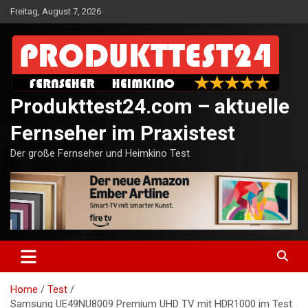
Skip
Freitag, August 7, 2026
to
content
Produkttest24.com – aktuelle
Fernseher im Praxistest
Der große Fernseher und Heimkino Test
Home
Test
Samsung UE49NU8009 Premium UHD TV mit HDR1000 im Test