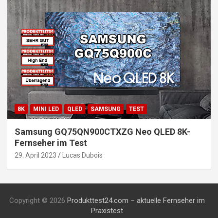
8K
MINI LED
QLED
SAMSUNG
TEST
Samsung GQ75QN900CTXZG Neo QLED 8K-
Fernseher im Test
29. April 2023
Lucas Dubois
Copyright © 2026
Produkttest24.com – aktuelle Fernseher im
Praxistest