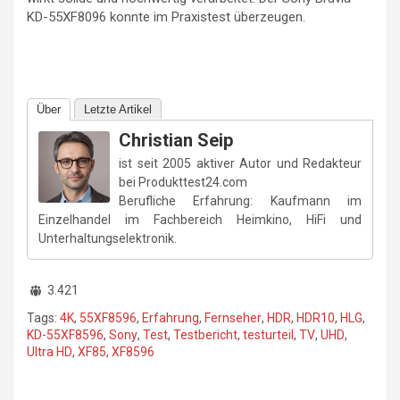
KD-55XF8096 konnte im Praxistest überzeugen.
Über
Letzte Artikel
Christian Seip
ist seit 2005 aktiver Autor und Redakteur
bei Produkttest24.com
Berufliche Erfahrung: Kaufmann im
Einzelhandel im Fachbereich Heimkino, HiFi und
Unterhaltungselektronik.
3.421
Tags:
4K
,
55XF8596
,
Erfahrung
,
Fernseher
,
HDR
,
HDR10
,
HLG
,
KD-55XF8596
,
Sony
,
Test
,
Testbericht
,
testurteil
,
TV
,
UHD
,
Ultra HD
,
XF85
,
XF8596
Beitragsnavigation