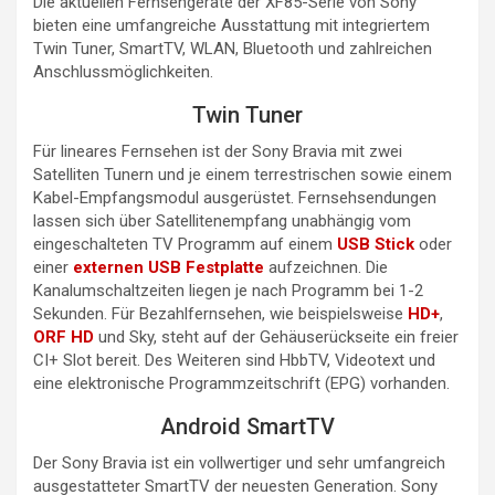
Die aktuellen Fernsehgeräte der XF85-Serie von Sony
bieten eine umfangreiche Ausstattung mit integriertem
Twin Tuner, SmartTV, WLAN, Bluetooth und zahlreichen
Anschlussmöglichkeiten.
Twin Tuner
Für lineares Fernsehen ist der Sony Bravia mit zwei
Satelliten Tunern und je einem terrestrischen sowie einem
Kabel-Empfangsmodul ausgerüstet. Fernsehsendungen
lassen sich über Satellitenempfang unabhängig vom
eingeschalteten TV Programm auf einem
USB Stick
oder
einer
externen USB Festplatte
aufzeichnen. Die
Kanalumschaltzeiten liegen je nach Programm bei 1-2
Sekunden. Für Bezahlfernsehen, wie beispielsweise
HD+
,
ORF HD
und Sky, steht auf der Gehäuserückseite ein freier
CI+ Slot bereit. Des Weiteren sind HbbTV, Videotext und
eine elektronische Programmzeitschrift (EPG) vorhanden.
Android SmartTV
Der Sony Bravia ist ein vollwertiger und sehr umfangreich
ausgestatteter SmartTV der neuesten Generation. Sony