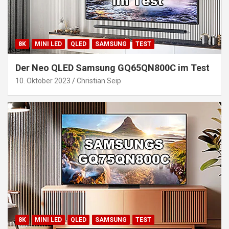
8K
MINI LED
QLED
SAMSUNG
TEST
Der Neo QLED Samsung GQ65QN800C im Test
10. Oktober 2023
Christian Seip
8K
MINI LED
QLED
SAMSUNG
TEST