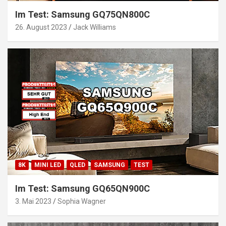
Im Test: Samsung GQ75QN800C
26. August 2023
Jack Williams
8K
MINI LED
QLED
SAMSUNG
TEST
Im Test: Samsung GQ65QN900C
3. Mai 2023
Sophia Wagner