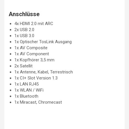
Anschlüsse
4x HDMI 2.0 mit ARC
2x USB 2.0
1x USB 3.0
1x Optischer TosLink Ausgang
1x AV Composite
1x AV Component
1x Kopfhörer 3,5 mm
2x Satellit
1x Antenne, Kabel, Terrestrisch
1x CI+ Slot Version 1.3
1x LAN RJ45
1x WLAN / WiFi
1x Bluetooth
1x Miracast, Chromecast