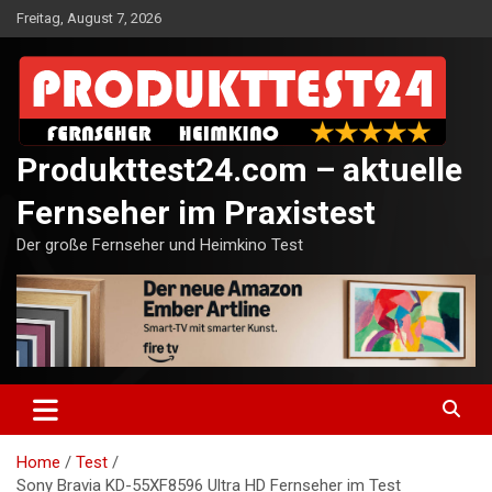
Skip
Freitag, August 7, 2026
to
content
Produkttest24.com – aktuelle
Fernseher im Praxistest
Der große Fernseher und Heimkino Test
Home
Test
Sony Bravia KD-55XF8596 Ultra HD Fernseher im Test