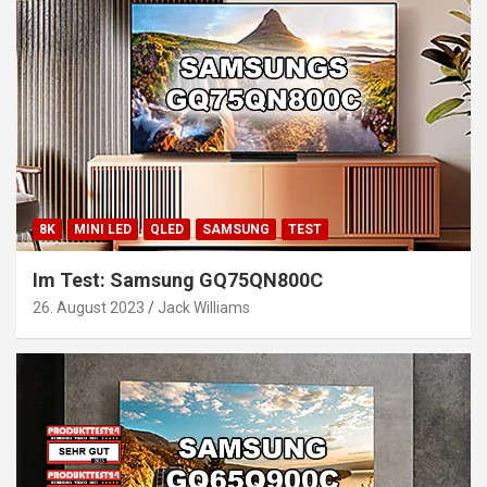
8K
MINI LED
QLED
SAMSUNG
TEST
Im Test: Samsung GQ75QN800C
26. August 2023
Jack Williams