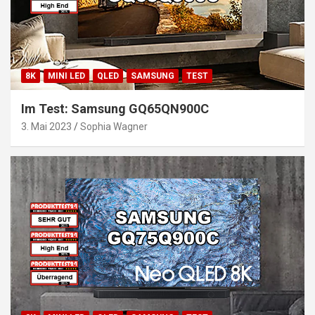
8K
MINI LED
QLED
SAMSUNG
TEST
Im Test: Samsung GQ65QN900C
3. Mai 2023
Sophia Wagner