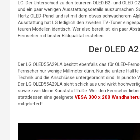
LG. Der Unterschied zu den teureren OLED B2- und OLED C2
und ein paar wenigen Ausstattungsdetails auszumachen. S
Hertz OLED-Panel und ist mit dem etwas schwächerem Alpha
Ausstattung hat LG lediglich den zweiten TV-Tuner eingespa
teuren Modellen identisch. Wer also bereit ist, ein paar Ab
Fernseher mit bester Bildqualität erstehen.
Der OLED A2 
Der LG OLED55A29LA besitzt ebenfalls das für OLED-Fernse
Fernseher nur wenige Millimeter dünn. Nur die untere Hälfte 
Technik und die Anschlüsse untergebracht sind. In puncto V
Der LG OLED55A29LA sieht schick aus und wirkt hochwertig 
sowie zwei kleine Kunststofffüße. Wer den Fernseher lieb
stattdessen eine geeignete
VESA 300 x 200 Wandhalter
mitgeliefert!