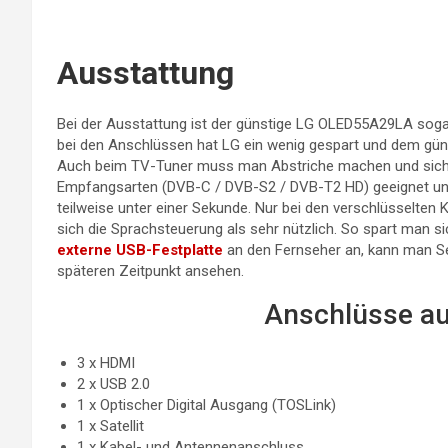
Ausstattung
Bei der Ausstattung ist der günstige LG OLED55A29LA sogar
bei den Anschlüssen hat LG ein wenig gespart und dem güns
Auch beim TV-Tuner muss man Abstriche machen und sich mi
Empfangsarten (DVB-C / DVB-S2 / DVB-T2 HD) geeignet und
teilweise unter einer Sekunde. Nur bei den verschlüsselten
sich die Sprachsteuerung als sehr nützlich. So spart man si
externe USB-Festplatte
an den Fernseher an, kann man 
späteren Zeitpunkt ansehen.
Anschlüsse au
3 x HDMI
2 x USB 2.0
1 x Optischer Digital Ausgang (TOSLink)
1 x Satellit
1 x Kabel- und Antennenanschluss