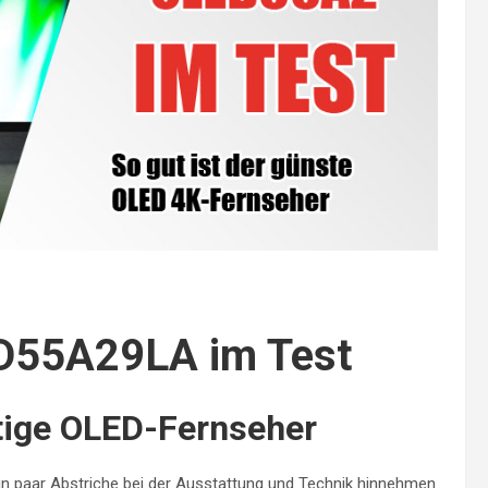
D55A29LA im Test
stige OLED-Fernseher
in paar Abstriche bei der Ausstattung und Technik hinnehmen