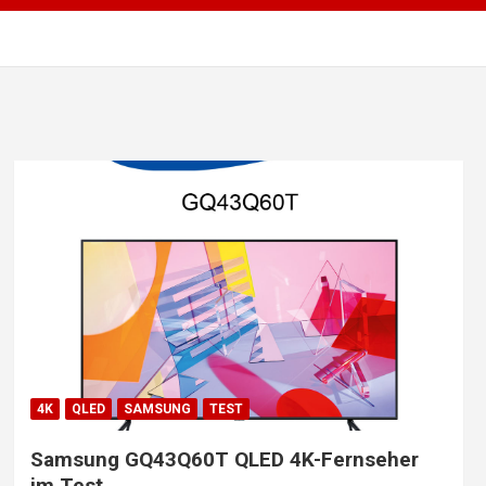
4K
QLED
SAMSUNG
TEST
Samsung GQ43Q60T QLED 4K-Fernseher
im Test