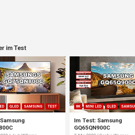
r im Test
LED
QLED
SAMSUNG
TEST
8K
MINI LED
QLED
SAMSU
: Samsung
Im Test: Samsung
800C
GQ65QN900C