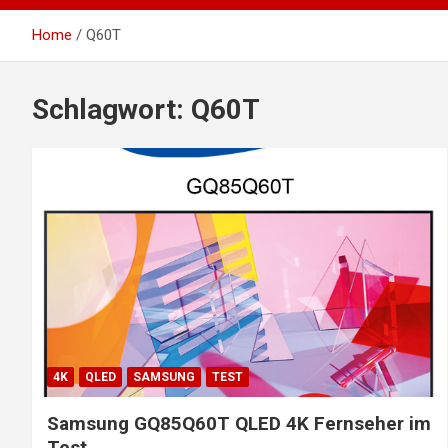
Home
Q60T
Schlagwort:
Q60T
4K
QLED
SAMSUNG
TEST
Samsung GQ85Q60T QLED 4K Fernseher im
Test