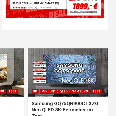
NG
TEST
8K
MINI LED
QLED
SAMSUNG
TEST
Samsung GQ75QN900CTXZG
Neo QLED 8K-Fernseher im
Test