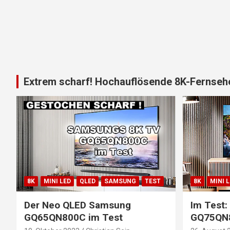
Extrem scharf! Hochauflösende 8K-Fernsehe
8K
MINI LED
QLED
SAMSUNG
TEST
8K
MINI 
Der Neo QLED Samsung
Im Test
GQ65QN800C im Test
GQ75QN