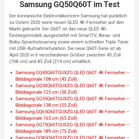
Samsung GQ50Q60T im Test
Der koreanische Elektronikkonzern Samsung hat pünktlich
zu Ostern 2020 seine neuen QLED 4K-Fernseher auf den
Markt gebracht. Der Q60T ist das neue QLED 4K-
Einstiegsmodell, ausgestattet mit SmartTV, Alexa- und
Bixby-Sprachsteuerung sowie einem schnellen Triple Tuner
mit USB-Aufnahmefunktion. Die neue Q60T-Serie ist ab
April 2020 in 6 verschiedenen Größen zwischen 43 Zoll
(108 cm) und 85 Zoll (214 cm) erhältlich.
Samsung GQ43Q60TGUXZG QLED Q60T 4K Fernseher –
Bilddiagonale 108 cm (43 Zoll)
Samsung GQ50Q60TGUXZG QLED Q60T 4K Fernseher –
Bilddiagonale 125 cm (50 Zoll)
Samsung GQ55Q60TGUXZG QLED Q60T 4K Fernseher –
Bilddiagonale 138 cm (55 Zoll)
Samsung GQ65Q60TGUXZG QLED Q60T 4K Fernseher –
Bilddiagonale 163 cm (65 Zoll)
Samsung GQ75Q60TGUXZG QLED Q60T 4K Fernseher –
Bilddiagonale 189 cm (75 Zoll)
Samsung GQ85Q60TGUXZG QLED Q60T 4K Fernseher –