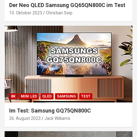
Der Neo QLED Samsung GQ65QN800C im Test
10. Oktober 2023
Christian Seip
8K
MINI LED
QLED
SAMSUNG
TEST
Im Test: Samsung GQ75QN800C
26. August 2023
Jack Williams