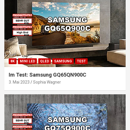
8K
MINI LED
QLED
SAMSUNG
TEST
Im Test: Samsung GQ65QN900C
3. Mai 2023
Sophia Wagner