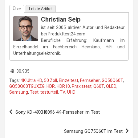
Über
Letzte Artikel
Christian Seip
ist seit 2005 aktiver Autor und Redakteur
bei Produkttest24.com
Berufliche Erfahrung: Kaufmann im
Einzelhandel im Fachbereich Heimkino, HiFi und
Unterhaltungselektronik.
30.935
Tags:
4K Ultra HD
,
50 Zoll
,
Einzeltest
,
Fernseher
,
GQ50Q60T
,
GQ50Q60TGUXZG
,
HDR
,
HDR10
,
Praxistest
,
Q60T
,
QLED
,
Samsung
,
Test
,
testurteil
,
TV
,
UHD
Beitragsnavigation
Sony KD-49XH8096 4K-Fernseher im Test
Samsung GQ75Q60T im Test