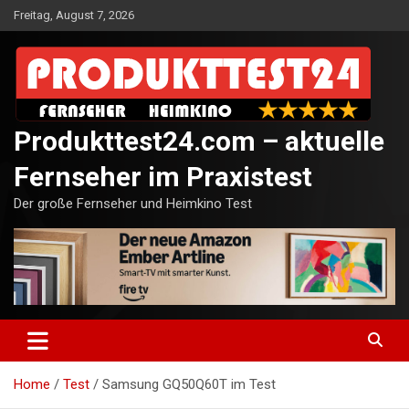
Skip
Freitag, August 7, 2026
to
content
Produkttest24.com – aktuelle
Fernseher im Praxistest
Der große Fernseher und Heimkino Test
Home
Test
Samsung GQ50Q60T im Test