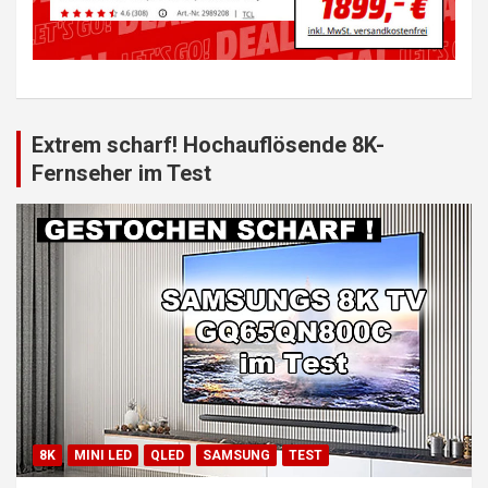
Extrem scharf! Hochauflösende 8K-
Fernseher im Test
8K
MINI LED
QLED
SAMSUNG
TEST