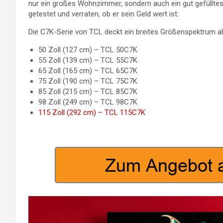
nur ein großes Wohnzimmer, sondern auch ein gut gefüllte
getestet und verraten, ob er sein Geld wert ist.
Die C7K-Serie von TCL deckt ein breites Größenspektrum ab
50 Zoll (127 cm) – TCL 50C7K
55 Zoll (139 cm) – TCL 55C7K
65 Zoll (165 cm) – TCL 65C7K
75 Zoll (190 cm) – TCL 75C7K
85 Zoll (215 cm) – TCL 85C7K
98 Zoll (249 cm) – TCL 98C7K
115 Zoll (292 cm) – TCL 115C7K