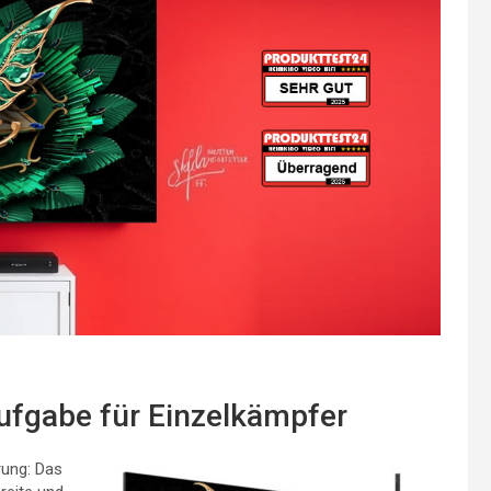
ufgabe für Einzelkämpfer
rung: Das