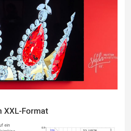
im XXL-Format
f ein