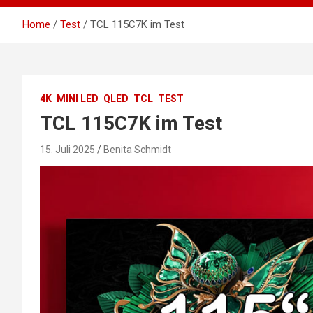
Home
Test
TCL 115C7K im Test
4K
MINI LED
QLED
TCL
TEST
TCL 115C7K im Test
15. Juli 2025
Benita Schmidt