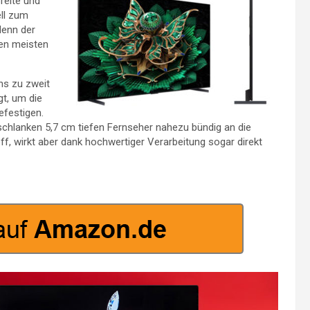
reite und
ll zum
denn der
den meisten
ns zu zweit
gt, um die
efestigen.
 schlanken 5,7 cm tiefen Fernseher nahezu bündig an die
f, wirkt aber dank hochwertiger Verarbeitung sogar direkt