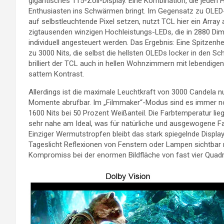
gigantisches 115-Zoll-Display. Eine Kombination, die jeden 
Enthusiasten ins Schwärmen bringt. Im Gegensatz zu OLED-
auf selbstleuchtende Pixel setzen, nutzt TCL hier ein Array
zigtausenden winzigen Hochleistungs-LEDs, die in 2880 D
individuell angesteuert werden. Das Ergebnis: Eine Spitzenhel
zu 3000 Nits, die selbst die hellsten OLEDs locker in den Sch
brilliert der TCL auch in hellen Wohnzimmern mit lebendige
sattem Kontrast.
Allerdings ist die maximale Leuchtkraft von 3000 Candela nu
Momente abrufbar. Im „Filmmaker“-Modus sind es immer n
1600 Nits bei 50 Prozent Weißanteil. Die Farbtemperatur lieg
sehr nahe am Ideal, was für natürliche und ausgewogene Fa
Einziger Wermutstropfen bleibt das stark spiegelnde Display
Tageslicht Reflexionen von Fenstern oder Lampen sichtbar
Kompromiss bei der enormen Bildfläche von fast vier Quad