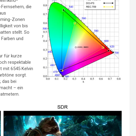
Heimkino-
Fernsehern, die
 aus
imming-Zonen
ligkeit von bis
atten stellt. So
n Farben und
r für kurze
och respektable
t mit 6545 Kelvin
rbtöne sorgt.
, das bei
 macht – ein
ratmetern.