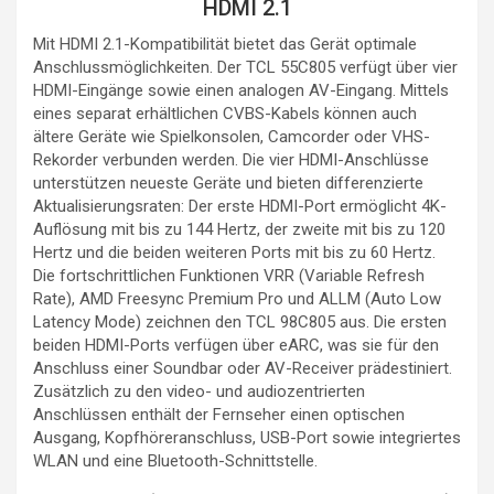
HDMI 2.1
Mit HDMI 2.1-Kompatibilität bietet das Gerät optimale
Anschlussmöglichkeiten. Der TCL 55C805 verfügt über vier
HDMI-Eingänge sowie einen analogen AV-Eingang. Mittels
eines separat erhältlichen CVBS-Kabels können auch
ältere Geräte wie Spielkonsolen, Camcorder oder VHS-
Rekorder verbunden werden. Die vier HDMI-Anschlüsse
unterstützen neueste Geräte und bieten differenzierte
Aktualisierungsraten: Der erste HDMI-Port ermöglicht 4K-
Auflösung mit bis zu 144 Hertz, der zweite mit bis zu 120
Hertz und die beiden weiteren Ports mit bis zu 60 Hertz.
Die fortschrittlichen Funktionen VRR (Variable Refresh
Rate), AMD Freesync Premium Pro und ALLM (Auto Low
Latency Mode) zeichnen den TCL 98C805 aus. Die ersten
beiden HDMI-Ports verfügen über eARC, was sie für den
Anschluss einer Soundbar oder AV-Receiver prädestiniert.
Zusätzlich zu den video- und audiozentrierten
Anschlüssen enthält der Fernseher einen optischen
Ausgang, Kopfhöreranschluss, USB-Port sowie integriertes
WLAN und eine Bluetooth-Schnittstelle.