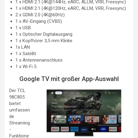
1 x HDMI 2.1 (4K@144Hz, eARC, ALLM, VRR, Freesync)
1 x HDMI 2.1 (4K@120Hz, eARC, ALLM, VRR, Freesync)
2 x GDMI 2.0 (4K@60Hz)
1 x AV-Eingang (CVBS)
1 x USB
1 x Optischer Digitalausgang
1 x Kopfhörer 3,5 mm Klinke
1x LAN
1 x Satellit
1 x Antennenanschluss
1 x Wi-Fi 5
Google TV mit großer App-Auswahl
Der TCL
98C805
bietet
umfassen
de
Streaming
-
Funktione