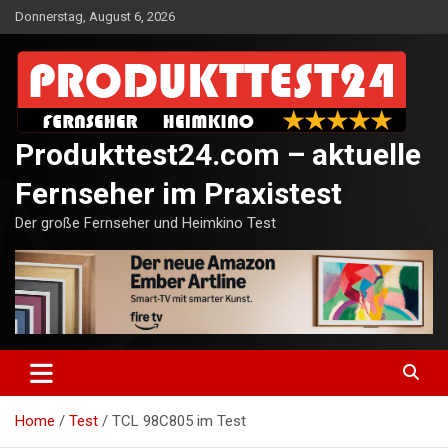
Skip
Donnerstag, August 6, 2026
to
content
Produkttest24.com – aktuelle
Fernseher im Praxistest
Der große Fernseher und Heimkino Test
Home
Test
TCL 98C805 im Test