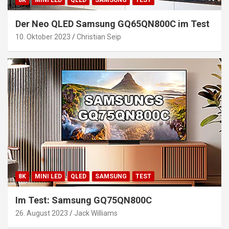
8K
MINI LED
QLED
SAMSUNG
TEST
Der Neo QLED Samsung GQ65QN800C im Test
10. Oktober 2023
Christian Seip
8K
MINI LED
QLED
SAMSUNG
TEST
Im Test: Samsung GQ75QN800C
26. August 2023
Jack Williams