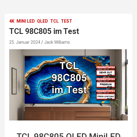
4K
MINI LED
QLED
TCL
TEST
TCL 98C805 im Test
25. Januar 2024
Jack Williams
TCL 98C805 QLED MiniLED