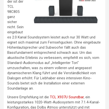
der ist der
TCL
98C805
ganz
sicher
nicht. Sein
eingebaut
es 2.0 Kanal Soundsystem leistet auch nur 30 Watt und
eignet sich maximal zum Fernsehgucken. Ohne eingebaute
Höhenlautsprecher und Subwoofer fällt auch das
Bassfundament entsprechend schwach aus. Um das
akustische Erlebnis zu verbessern, empfiehlt es sich, vom
Standard-Audiomodus auf „Intelligenter Ton“
umzuschalten, was zu einem volleren und angepasst
dynamischeren Klang führt und die Verständlichkeit von
Dialogen erhöht. Für Liebhaber eines intensiven Kino-
Sounds bietet sich die Installation einer externen
Soundanlage an.
Unsere Empfehlung ist die
TCL X937U Soundbar
, ein
leistungsstarkes 1020-Watt-Audiosystem mit 7.1.4-Kanal-
Konfiguration, das Dolby Atmos unterstützt und mit