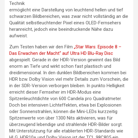
Technik
ermöglicht eine Darstellung von leuchtend hellen und tief
schwarzen Bildbereichen, was zwar nicht vollständig an die
Qualität selbstleuchtender Pixel eines OLED-Fernsehers
heranreicht, jedoch eine beeindruckende Nähe dazu
aufweist.
Zum Testen haben wir den Film
„Star Wars: Episode 8 –
Das Erwachen der Macht“ auf Ultra HD Blu-Ray Disc
abgespielt. Gerade in der HDR-Version gewinnt das Bild
enorm an Tiefe und wirkt schon fast plastisch und
dreidimensional. In den dunklen Bildbereichen kommen bei
HDR bzw. Dolby Vision viel mehr Details zum Vorschein, die
in der SDR-Version verborgen bleiben. In punkto Helligkeit
erreicht dieser Fernseher im HDR-Modus eine
Spitzenleuchtdichte von 600 Candela pro Quadratmeter.
Doch bei intensiven Lichteffekten, etwa bei Explosionen
oder Sonnenstrahlen, können die Mini-LEDs kurzzeitig
Spitzenwerte von über 1300 Nits aktivieren, was für
überzeugend lebendige und strahlende HDR-Bilder sorgt.
Mit Unterstützung für alle etablierten HDR-Standards wie
HLG, HDR10+ und Dolby Vision ist der TCL 98C805 ein