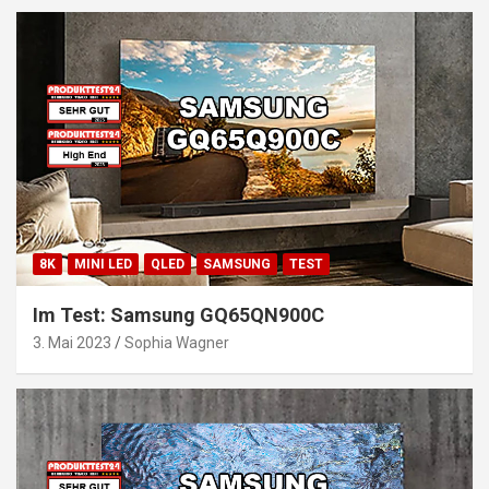
8K
MINI LED
QLED
SAMSUNG
TEST
Im Test: Samsung GQ65QN900C
3. Mai 2023
Sophia Wagner