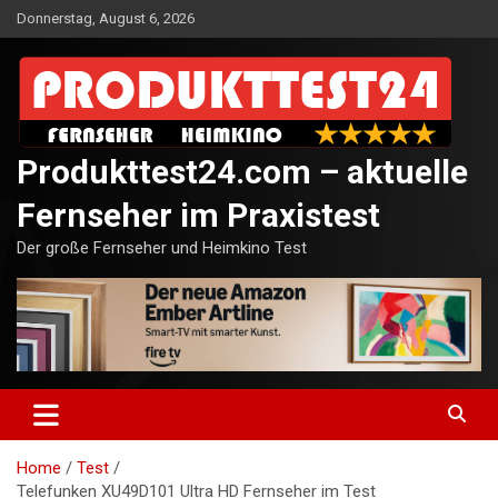
Skip
Donnerstag, August 6, 2026
to
content
Produkttest24.com – aktuelle
Fernseher im Praxistest
Der große Fernseher und Heimkino Test
Home
Test
Telefunken XU49D101 Ultra HD Fernseher im Test