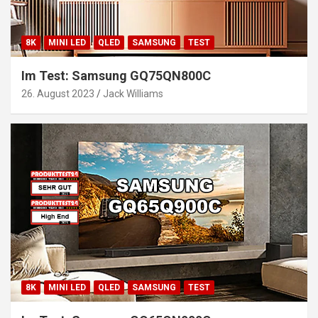
8K
MINI LED
QLED
SAMSUNG
TEST
Im Test: Samsung GQ75QN800C
26. August 2023
Jack Williams
8K
MINI LED
QLED
SAMSUNG
TEST