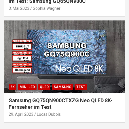
Im Test: Samsung GQ65QN900C
3. Mai 2023
Sophia Wagner
8K
MINI LED
QLED
SAMSUNG
TEST
Samsung GQ75QN900CTXZG Neo QLED 8K-
Fernseher im Test
29. April 2023
Lucas Dubois