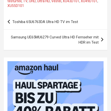
testurteil
,
TV
,
UHD
,
Ultra HD
,
Vestel
,
XU43D101
,
XU49D101
,
XU55D101
Beitragsnavigation
Toshiba 65U6763DA Ultra HD TV im Test
Samsung UE65MU6279 Curved Ultra HD Fernseher mit
HDR im Test