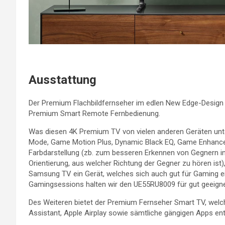
Ausstattung
Der Premium Flachbildfernseher im edlen New Edge-Design 
Premium Smart Remote Fernbedienung.
Was diesen 4K Premium TV von vielen anderen Geräten unte
Mode, Game Motion Plus, Dynamic Black EQ, Game Enhancer
Farbdarstellung (zb. zum besseren Erkennen von Gegnern in
Orientierung, aus welcher Richtung der Gegner zu hören i
Samsung TV ein Gerät, welches sich auch gut für Gaming ei
Gamingsessions halten wir den UE55RU8009 für gut geeigne
Des Weiteren bietet der Premium Fernseher Smart TV, welc
Assistant, Apple Airplay sowie sämtliche gängigen Apps en