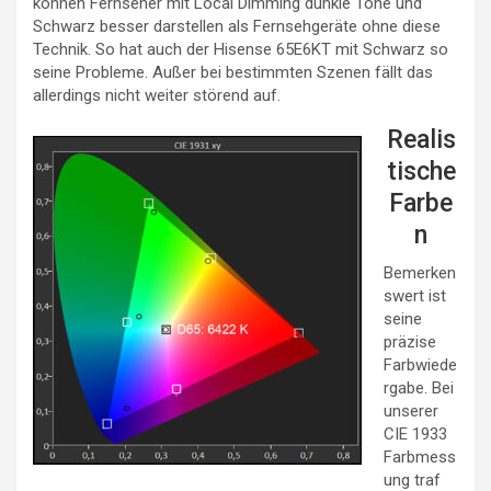
können Fernseher mit Local Dimming dunkle Töne und
Schwarz besser darstellen als Fernsehgeräte ohne diese
Technik. So hat auch der Hisense 65E6KT mit Schwarz so
seine Probleme. Außer bei bestimmten Szenen fällt das
allerdings nicht weiter störend auf.
Realis
tische
Farbe
n
Bemerken
swert ist
seine
präzise
Farbwiede
rgabe. Bei
unserer
CIE 1933
Farbmess
ung traf