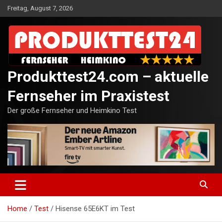
Skip
Freitag, August 7, 2026
to
content
Produkttest24.com – aktuelle
Fernseher im Praxistest
Der große Fernseher und Heimkino Test
Home
Test
Hisense 65E6KT im Test