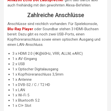
Amazon Echo Dot Lautsprecher
geht das Ganze aber
auch freihändig mit den gewohnten Alexa-Befehlen.
Zahlreiche Anschlüsse
Anschlüsse sind reichlich vorhanden. Für Spielekonsole,
Blu-Ray Player
oder Soundbar stehen 3 HDMI-Buchsen
bereit. Dazu gibt es noch zwei USB-Ports, einen
Kopfhöreranschluss sowie einen optischen Ausgang und
einen LAN-Anschluss.
3 x HDMI 2.0 (4K@60Hz, VRR, ALLM, eARC)
1 x AV-Eingang
2 x USB
1 x Optischer Digitalausgang
1 x Kopfhöreranschluss 3,5mm
1 x Antenne
1 x DVB-S2 / C / T2 HD
1 x LAN
1 x Wi-Fi 5
1 x Bluetooth 5.2
1 x CI+ Slot