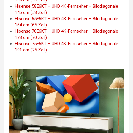
139 cm (55 Zoll)
Hisense 58E6KT – UHD 4K-Fernseher – Bilddiagonale
146 cm (58 Zoll)
Hisense 65E6KT – UHD 4K-Fernseher – Bilddiagonale
164 cm (65 Zoll)
Hisense 70E6KT – UHD 4K-Fernseher – Bilddiagonale
178 cm (70 Zoll)
Hisense 75E6KT – UHD 4K-Fernseher – Bilddiagonale
191 cm (75 Zoll)