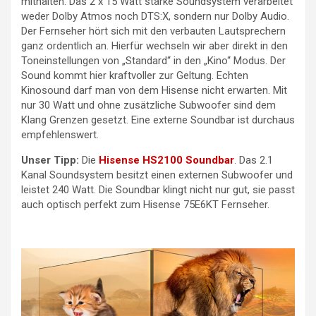
mithalten. Das 2 x 15 Watt starke Soundsystem verarbeitet
weder Dolby Atmos noch DTS:X, sondern nur Dolby Audio.
Der Fernseher hört sich mit den verbauten Lautsprechern
ganz ordentlich an. Hierfür wechseln wir aber direkt in den
Toneinstellungen von „Standard“ in den „Kino“ Modus. Der
Sound kommt hier kraftvoller zur Geltung. Echten
Kinosound darf man von dem Hisense nicht erwarten. Mit
nur 30 Watt und ohne zusätzliche Subwoofer sind dem
Klang Grenzen gesetzt. Eine externe Soundbar ist durchaus
empfehlenswert.
Unser Tipp:
Die
Hisense HS2100 Soundbar
. Das 2.1
Kanal Soundsystem besitzt einen externen Subwoofer und
leistet 240 Watt. Die Soundbar klingt nicht nur gut, sie passt
auch optisch perfekt zum Hisense 75E6KT Fernseher.