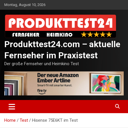
Skip
Montag, August 10, 2026
to
content
Produkttest24.com – aktuelle
Fernseher im Praxistest
Der große Fernseher und Heimkino Test
Home
Test
Hisense 75E6KT im Test