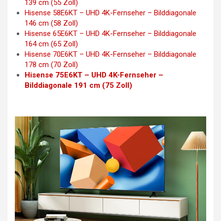
139 cm (55 Zoll)
Hisense 58E6KT – UHD 4K-Fernseher – Bilddiagonale
146 cm (58 Zoll)
Hisense 65E6KT – UHD 4K-Fernseher – Bilddiagonale
164 cm (65 Zoll)
Hisense 70E6KT – UHD 4K-Fernseher – Bilddiagonale
178 cm (70 Zoll)
Hisense 75E6KT – UHD 4K-Fernseher –
Bilddiagonale 191 cm (75 Zoll)