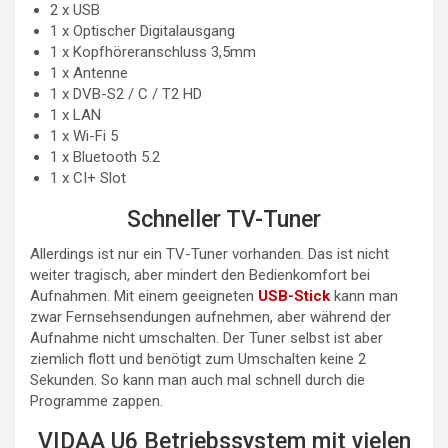
2 x USB
1 x Optischer Digitalausgang
1 x Kopfhöreranschluss 3,5mm
1 x Antenne
1 x DVB-S2 / C / T2 HD
1 x LAN
1 x Wi-Fi 5
1 x Bluetooth 5.2
1 x CI+ Slot
Schneller TV-Tuner
Allerdings ist nur ein TV-Tuner vorhanden. Das ist nicht
weiter tragisch, aber mindert den Bedienkomfort bei
Aufnahmen. Mit einem geeigneten
USB-Stick
kann man
zwar Fernsehsendungen aufnehmen, aber während der
Aufnahme nicht umschalten. Der Tuner selbst ist aber
ziemlich flott und benötigt zum Umschalten keine 2
Sekunden. So kann man auch mal schnell durch die
Programme zappen.
VIDAA U6 Betriebssystem mit vielen