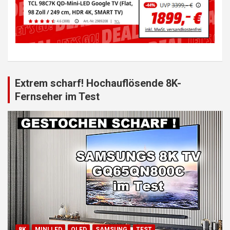
Extrem scharf! Hochauflösende 8K-
Fernseher im Test
8K
MINI LED
QLED
SAMSUNG
TEST