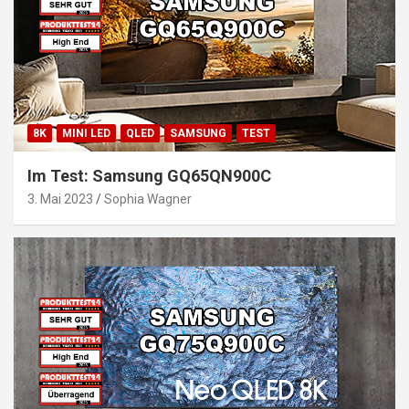
8K
MINI LED
QLED
SAMSUNG
TEST
Im Test: Samsung GQ65QN900C
3. Mai 2023
Sophia Wagner