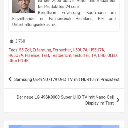
ist seit 2005 aktiver Autor und Redakteur
bei Produkttest24.com
Berufliche Erfahrung: Kaufmann im
Einzelhandel im Fachbereich Heimkino, HiFi und
Unterhaltungselektronik.
3.768
Tags:
55 Zoll
,
Erfahrung
,
Fernseher
,
H50U7A
,
H55U7A
,
H65U7A
,
Hisense
,
Test
,
Testbericht
,
testurteil
,
TV
,
UHD
,
ULED
,
Ultra HD 4K
Beitragsnavigation
Samsung UE49NU7179 UHD TV mit HDR10 im Praxistest
Der neue LG 49SK8000 Super UHD TV mit Nano Cell
Display im Test