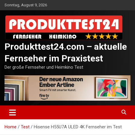
Skip
Sonntag, August 9, 2026
to
content
Produkttest24.com – aktuelle
Fernseher im Praxistest
Der große Fernseher und Heimkino Test
Home
Test
Hisense H55U7A ULED 4K Fernseher im Test