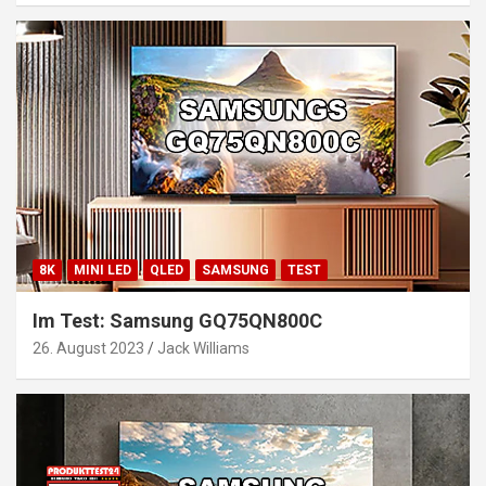
8K
MINI LED
QLED
SAMSUNG
TEST
Im Test: Samsung GQ75QN800C
26. August 2023
Jack Williams