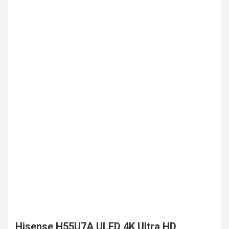
Hisense H55U7A ULED 4K Ultra HD