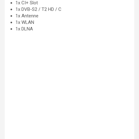
1x CI+ Slot
1x DVB-S2 / T2 HD / C
1x Antenne
1x WLAN
1x DLNA