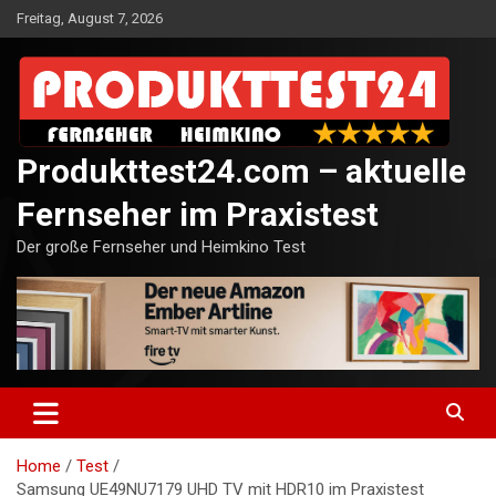
Skip
Freitag, August 7, 2026
to
content
Produkttest24.com – aktuelle
Fernseher im Praxistest
Der große Fernseher und Heimkino Test
Home
Test
Samsung UE49NU7179 UHD TV mit HDR10 im Praxistest