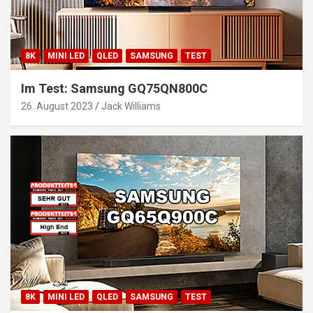
8K
MINI LED
QLED
SAMSUNG
TEST
Im Test: Samsung GQ75QN800C
26. August 2023
Jack Williams
8K
MINI LED
QLED
SAMSUNG
TEST