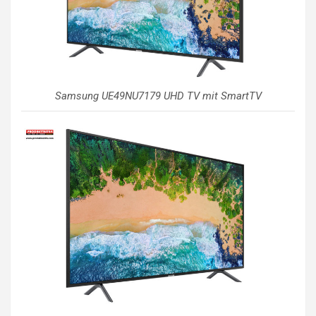
Samsung UE49NU7179 UHD TV mit SmartTV