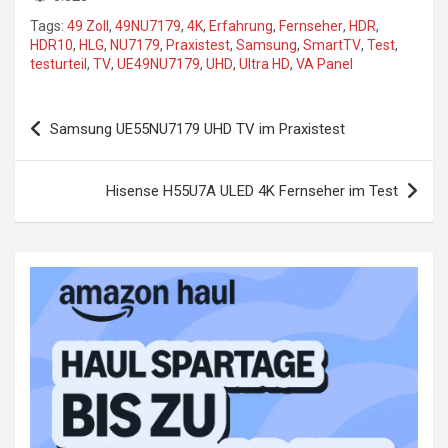
Tags:
49 Zoll
,
49NU7179
,
4K
,
Erfahrung
,
Fernseher
,
HDR
,
HDR10
,
HLG
,
NU7179
,
Praxistest
,
Samsung
,
SmartTV
,
Test
,
testurteil
,
TV
,
UE49NU7179
,
UHD
,
Ultra HD
,
VA Panel
Beitragsnavigation
Samsung UE55NU7179 UHD TV im Praxistest
Hisense H55U7A ULED 4K Fernseher im Test