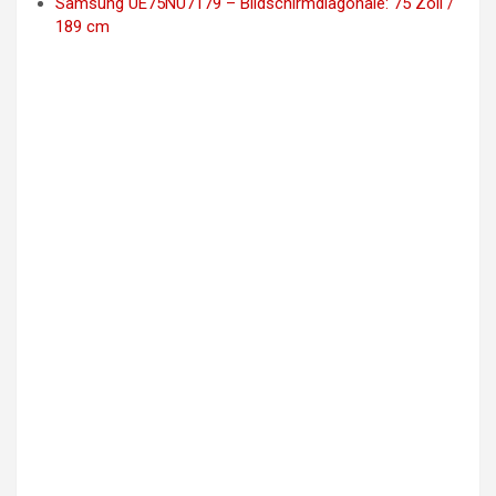
Samsung UE75NU7179 – Bildschirmdiagonale: 75 Zoll /
189 cm