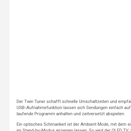
Der Twin Tuner schafft schnelle Umschaltzeiten und empfäng
USB-Aufnahmefunktion lassen sich Sendungen einfach auf
laufende Programm anhalten und zeitversetzt abspielen.
Ein optisches Schmankerl ist der Ambient Mode, mit dem sich
im Stand-by-Modus anzeigen lassen. So wird der QLED TV z