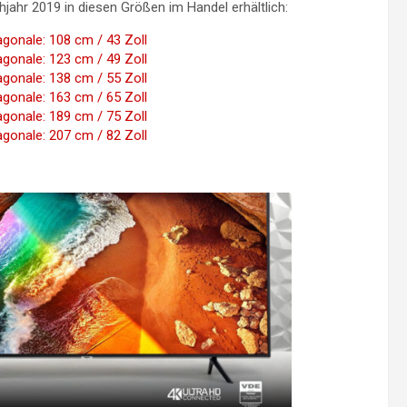
hjahr 2019 in diesen Größen im Handel erhältlich:
onale: 108 cm / 43 Zoll
onale: 123 cm / 49 Zoll
onale: 138 cm / 55 Zoll
onale: 163 cm / 65 Zoll
onale: 189 cm / 75 Zoll
onale: 207 cm / 82 Zoll