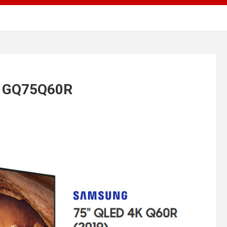
g GQ75Q60R