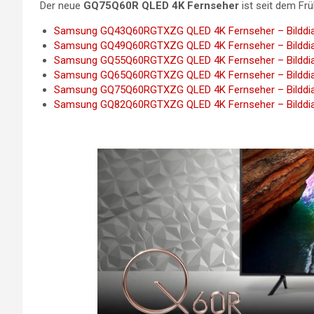
Der neue
GQ75Q60R QLED 4K Fernseher
ist seit dem Frü
Samsung GQ43Q60RGTXZG QLED 4K Fernseher – Bilddiag
Samsung GQ49Q60RGTXZG QLED 4K Fernseher – Bilddiag
Samsung GQ55Q60RGTXZG QLED 4K Fernseher – Bilddiag
Samsung GQ65Q60RGTXZG QLED 4K Fernseher – Bilddiag
Samsung GQ75Q60RGTXZG QLED 4K Fernseher – Bilddiag
Samsung GQ82Q60RGTXZG QLED 4K Fernseher – Bilddiag