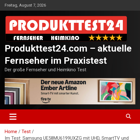
Skip
Freitag, August 7, 2026
to
content
Produkttest24.com – aktuelle
Fernseher im Praxistest
Der große Fernseher und Heimkino Test
Home
Test
Im Test: Samsung UE58MU6199UXZG mit UHD, SmartTV und