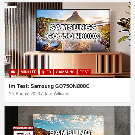
8K
MINI LED
QLED
SAMSUNG
TEST
Im Test: Samsung GQ75QN800C
26. August 2023
Jack Williams