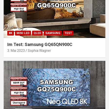
8K
MINI LED
QLED
SAMSUNG
TEST
Im Test: Samsung GQ65QN900C
3. Mai 2023
Sophia Wagner