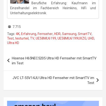
Berufliche Erfahrung: Kaufmann im
Einzelhandel im Fachbereich Heimkino, HiFi und
Unterhaltungselektronik.
7.715
Tags:
4K
,
Erfahrung
,
Fernseher
,
HDR
,
Samsung
,
SmartTV
,
Test
,
testurteil
,
TV
,
UE58MU6199
,
UE58MU6199UXZG
,
UHD
,
Ultra HD
Beitragsnavigation
Hisense H65NEC5205 Ultra HD Fernseher mit SmartTV
im Test
JVC LT-55V14JU Ultra HD Fernseher mit SmartTV im
Test