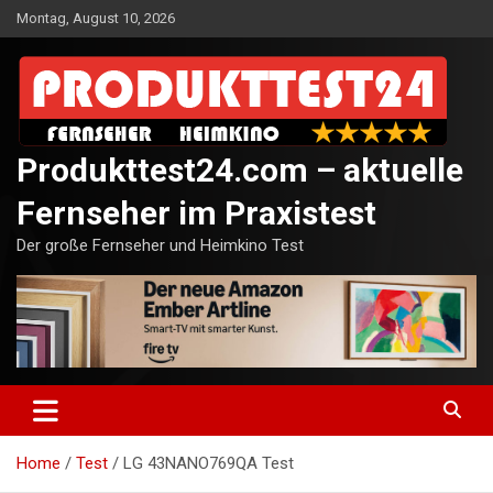
Skip
Montag, August 10, 2026
to
content
Produkttest24.com – aktuelle
Fernseher im Praxistest
Der große Fernseher und Heimkino Test
Home
Test
LG 43NANO769QA Test