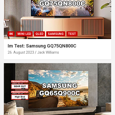
8K
MINI LED
QLED
SAMSUNG
TEST
Im Test: Samsung GQ75QN800C
26. August 2023
Jack Williams