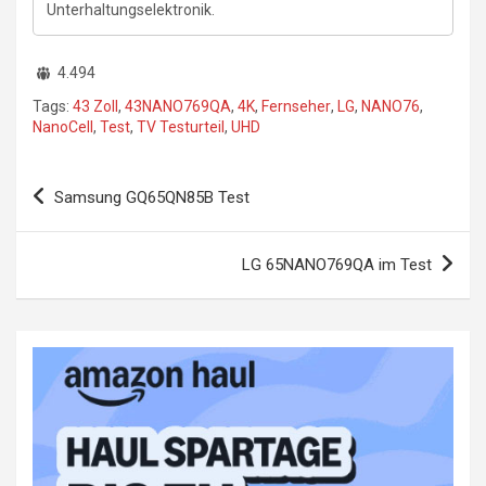
Unterhaltungselektronik.
4.494
Tags:
43 Zoll
,
43NANO769QA
,
4K
,
Fernseher
,
LG
,
NANO76
,
NanoCell
,
Test
,
TV Testurteil
,
UHD
Beitragsnavigation
Samsung GQ65QN85B Test
LG 65NANO769QA im Test