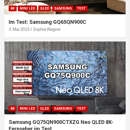
8K
MINI LED
QLED
SAMSUNG
TEST
Im Test: Samsung GQ65QN900C
3. Mai 2023
Sophia Wagner
8K
MINI LED
QLED
SAMSUNG
TEST
Samsung GQ75QN900CTXZG Neo QLED 8K-
Fernseher im Test