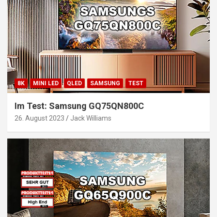
8K
MINI LED
QLED
SAMSUNG
TEST
Im Test: Samsung GQ75QN800C
26. August 2023
Jack Williams