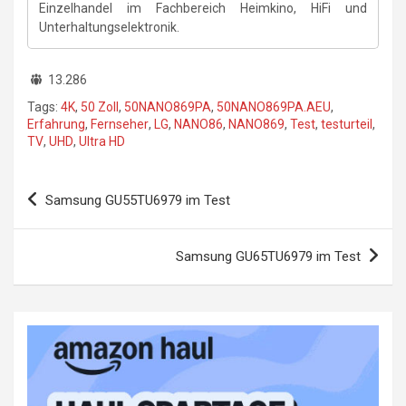
Einzelhandel im Fachbereich Heimkino, HiFi und
Unterhaltungselektronik.
13.286
Tags:
4K
,
50 Zoll
,
50NANO869PA
,
50NANO869PA.AEU
,
Erfahrung
,
Fernseher
,
LG
,
NANO86
,
NANO869
,
Test
,
testurteil
,
TV
,
UHD
,
Ultra HD
Beitragsnavigation
Samsung GU55TU6979 im Test
Samsung GU65TU6979 im Test