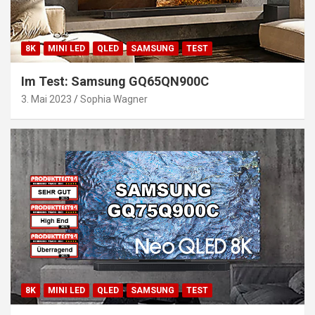
8K
MINI LED
QLED
SAMSUNG
TEST
Im Test: Samsung GQ65QN900C
3. Mai 2023
Sophia Wagner
8K
MINI LED
QLED
SAMSUNG
TEST