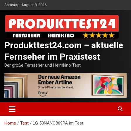
Skip
Samstag, August 8, 2026
to
content
Produkttest24.com – aktuelle
Fernseher im Praxistest
Der große Fernseher und Heimkino Test
Home
Test
LG 50NANO869PA im Test