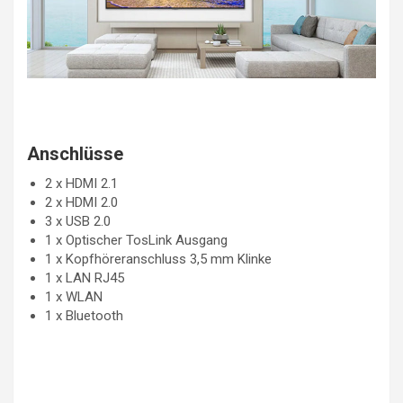
Anschlüsse
2 x HDMI 2.1
2 x HDMI 2.0
3 x USB 2.0
1 x Optischer TosLink Ausgang
1 x Kopfhöreranschluss 3,5 mm Klinke
1 x LAN RJ45
1 x WLAN
1 x Bluetooth