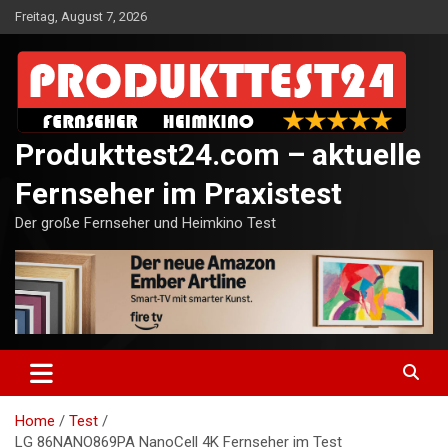
Skip
Freitag, August 7, 2026
to
content
Produkttest24.com – aktuelle
Fernseher im Praxistest
Der große Fernseher und Heimkino Test
Home
Test
LG 86NANO869PA NanoCell 4K Fernseher im Test