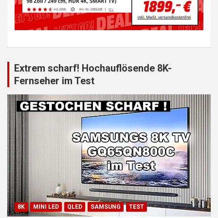
Extrem scharf! Hochauflösende 8K-
Fernseher im Test
8K
MINI LED
QLED
SAMSUNG
TEST