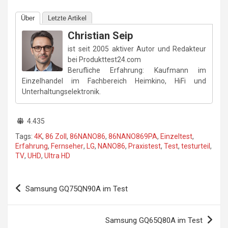
Über
Letzte Artikel
Christian Seip
ist seit 2005 aktiver Autor und Redakteur
bei Produkttest24.com
Berufliche Erfahrung: Kaufmann im
Einzelhandel im Fachbereich Heimkino, HiFi und
Unterhaltungselektronik.
4.435
Tags:
4K
,
86 Zoll
,
86NANO86
,
86NANO869PA
,
Einzeltest
,
Erfahrung
,
Fernseher
,
LG
,
NANO86
,
Praxistest
,
Test
,
testurteil
,
TV
,
UHD
,
Ultra HD
Beitragsnavigation
Samsung GQ75QN90A im Test
Samsung GQ65Q80A im Test