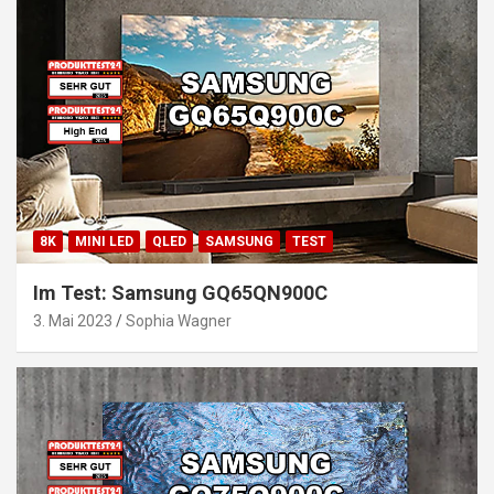
8K
MINI LED
QLED
SAMSUNG
TEST
Im Test: Samsung GQ65QN900C
3. Mai 2023
Sophia Wagner