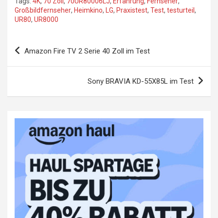
Tags:
4K
,
70 Zoll
,
70UR80006LJ
,
Erfahrung
,
Fernseher
,
Großbildfernseher
,
Heimkino
,
LG
,
Praxistest
,
Test
,
testurteil
,
UR80
,
UR8000
Beitragsnavigation
Amazon Fire TV 2 Serie 40 Zoll im Test
Sony BRAVIA KD-55X85L im Test