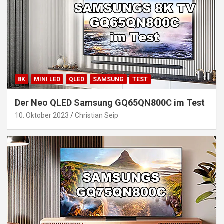
8K
MINI LED
QLED
SAMSUNG
TEST
Der Neo QLED Samsung GQ65QN800C im Test
10. Oktober 2023
Christian Seip