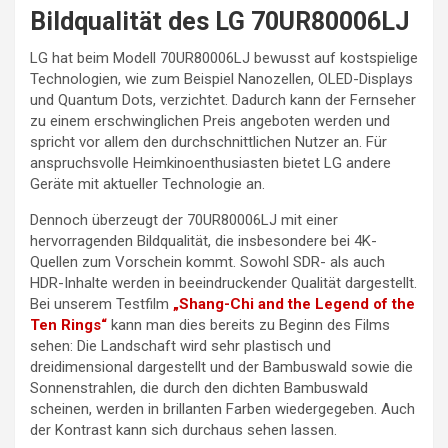
Bildqualität des LG 70UR80006LJ
LG hat beim Modell 70UR80006LJ bewusst auf kostspielige
Technologien, wie zum Beispiel Nanozellen, OLED-Displays
und Quantum Dots, verzichtet. Dadurch kann der Fernseher
zu einem erschwinglichen Preis angeboten werden und
spricht vor allem den durchschnittlichen Nutzer an. Für
anspruchsvolle Heimkinoenthusiasten bietet LG andere
Geräte mit aktueller Technologie an.
Dennoch überzeugt der 70UR80006LJ mit einer
hervorragenden Bildqualität, die insbesondere bei 4K-
Quellen zum Vorschein kommt. Sowohl SDR- als auch
HDR-Inhalte werden in beeindruckender Qualität dargestellt.
Bei unserem Testfilm
„Shang-Chi and the Legend of the
Ten Rings“
kann man dies bereits zu Beginn des Films
sehen: Die Landschaft wird sehr plastisch und
dreidimensional dargestellt und der Bambuswald sowie die
Sonnenstrahlen, die durch den dichten Bambuswald
scheinen, werden in brillanten Farben wiedergegeben. Auch
der Kontrast kann sich durchaus sehen lassen.