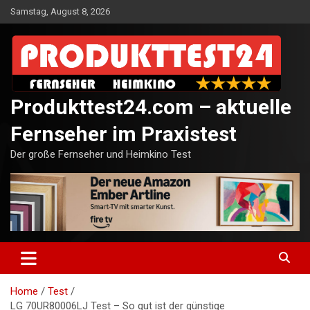
Skip
Samstag, August 8, 2026
to
content
Produkttest24.com – aktuelle
Fernseher im Praxistest
Der große Fernseher und Heimkino Test
Home
Test
LG 70UR80006LJ Test – So gut ist der günstige