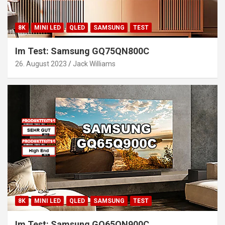
8K
MINI LED
QLED
SAMSUNG
TEST
Im Test: Samsung GQ75QN800C
26. August 2023
Jack Williams
8K
MINI LED
QLED
SAMSUNG
TEST
Im Test: Samsung GQ65QN900C