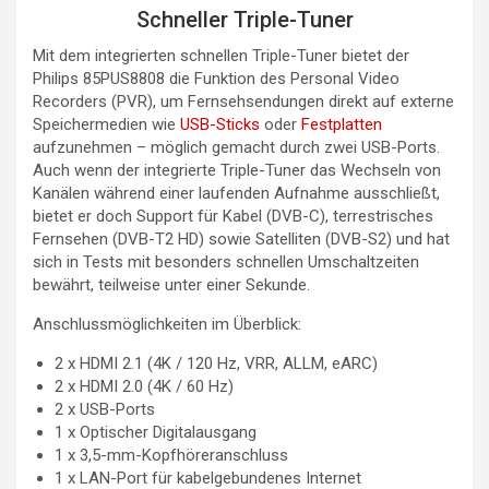
Schneller Triple-Tuner
Mit dem integrierten schnellen Triple-Tuner bietet der
Philips 85PUS8808 die Funktion des Personal Video
Recorders (PVR), um Fernsehsendungen direkt auf externe
Speichermedien wie
USB-Sticks
oder
Festplatten
aufzunehmen – möglich gemacht durch zwei USB-Ports.
Auch wenn der integrierte Triple-Tuner das Wechseln von
Kanälen während einer laufenden Aufnahme ausschließt,
bietet er doch Support für Kabel (DVB-C), terrestrisches
Fernsehen (DVB-T2 HD) sowie Satelliten (DVB-S2) und hat
sich in Tests mit besonders schnellen Umschaltzeiten
bewährt, teilweise unter einer Sekunde.
Anschlussmöglichkeiten im Überblick:
2 x HDMI 2.1 (4K / 120 Hz, VRR, ALLM, eARC)
2 x HDMI 2.0 (4K / 60 Hz)
2 x USB-Ports
1 x Optischer Digitalausgang
1 x 3,5-mm-Kopfhöreranschluss
1 x LAN-Port für kabelgebundenes Internet