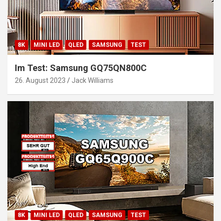
8K
MINI LED
QLED
SAMSUNG
TEST
Im Test: Samsung GQ75QN800C
26. August 2023
Jack Williams
8K
MINI LED
QLED
SAMSUNG
TEST