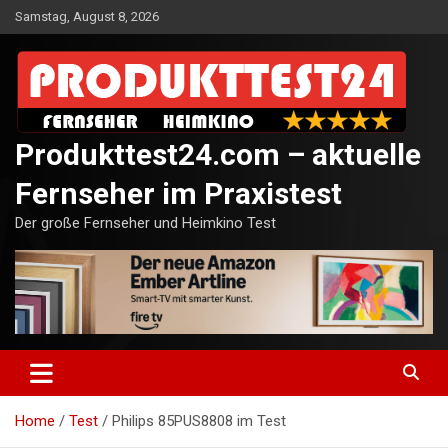
Skip
Samstag, August 8, 2026
to
content
Produkttest24.com – aktuelle
Fernseher im Praxistest
Der große Fernseher und Heimkino Test
Home
Test
Philips 85PUS8808 im Test