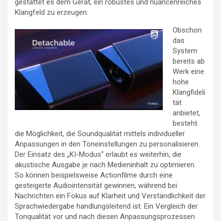
gestattet es dem Gerät, ein robustes und nuancenreiches
Klangfeld zu erzeugen.
Obschon
das
System
bereits ab
Werk eine
hohe
Klangfideli
tät
anbietet,
besteht
die Möglichkeit, die Soundqualität mittels individueller
Anpassungen in den Toneinstellungen zu personalisieren.
Der Einsatz des „KI-Modus“ erlaubt es weiterhin, die
akustische Ausgabe je nach Medieninhalt zu optimieren.
So können beispielsweise Actionfilme durch eine
gesteigerte Audiointensität gewinnen, während bei
Nachrichten ein Fokus auf Klarheit und Verständlichkeit der
Sprachwiedergabe handlungsleitend ist. Ein Vergleich der
Tonqualität vor und nach diesen Anpassungsprozessen