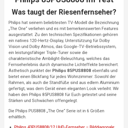
Was taugt der Riesenfernseher?
Philips hat seinem beliebtesten TV-Modell die Bezeichnung
„The One“ verliehen und es mit bemerkenswerten Features
ausgestattet. Zu den technischen Spezifikationen gehören
ein natives 120-Hertz-Display, Unterstützung für Dolby
Vision und Dolby Atmos, das Google-TV-Betriebssystem,
ein leistungsfähiger Triple-Tuner sowie die
charakteristische Ambilight-Beleuchtung, welches das
Fernseherlebnis durch dynamische Lichteffekte bereichert.
Ästhetisch punktet der
Philips 85PUS8808
ebenfalls und
bietet einen Blickfang für jedes Wohnzimmer: Sowohl der
Rahmen, als auch die Standfüße sind aus edlem Aluminium
gefertigt, was dem Gerät einen eleganten Look verleiht. Wir
haben den Philips 85PUS8808 für Euch getestet und seine
Stärken und Schwächen offengelegt.
Die Philips PUS8808 „The One“ Serie ist in 6 Größen
erhältlich.
Philips 43PUS8808/12 UHD-Fernseher – Bilddiagonale: