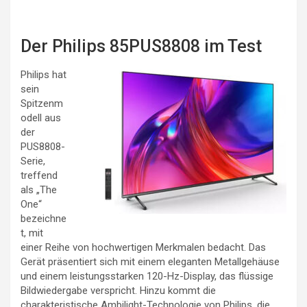
Der Philips 85PUS8808 im Test
Philips hat
sein
Spitzenm
odell aus
der
PUS8808-
Serie,
treffend
als „The
One“
bezeichne
t, mit
einer Reihe von hochwertigen Merkmalen bedacht. Das
Gerät präsentiert sich mit einem eleganten Metallgehäuse
und einem leistungsstarken 120-Hz-Display, das flüssige
Bildwiedergabe verspricht. Hinzu kommt die
charakteristische Ambilight-Technologie von Philips, die