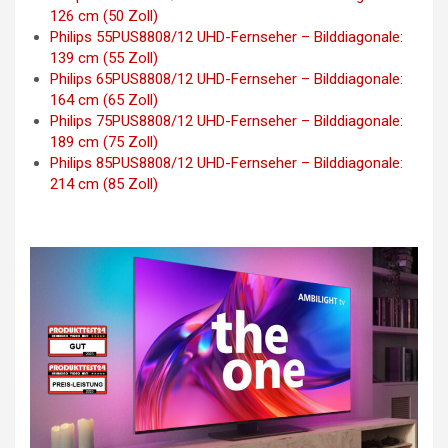
126 cm (50 Zoll)
Philips 55PUS8808/12 UHD-Fernseher – Bilddiagonale:
139 cm (55 Zoll)
Philips 65PUS8808/12 UHD-Fernseher – Bilddiagonale:
164 cm (65 Zoll)
Philips 75PUS8808/12 UHD-Fernseher – Bilddiagonale:
189 cm (75 Zoll)
Philips 85PUS8808/12 UHD-Fernseher – Bilddiagonale:
214 cm (85 Zoll)