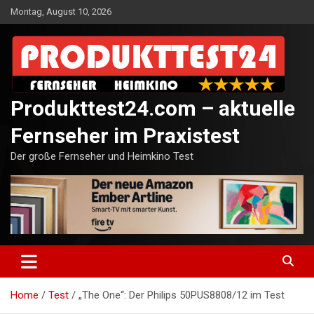
Skip
Montag, August 10, 2026
to
content
Produkttest24.com – aktuelle
Fernseher im Praxistest
Der große Fernseher und Heimkino Test
Home
Test
„The One“: Der Philips 50PUS8808/12 im Test