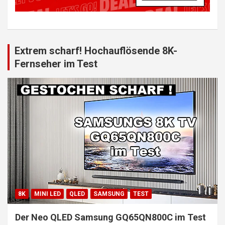
Extrem scharf! Hochauflösende 8K-
Fernseher im Test
8K
MINI LED
QLED
SAMSUNG
TEST
Der Neo QLED Samsung GQ65QN800C im Test