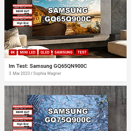
8K
MINI LED
QLED
SAMSUNG
TEST
Im Test: Samsung GQ65QN900C
3. Mai 2023
Sophia Wagner