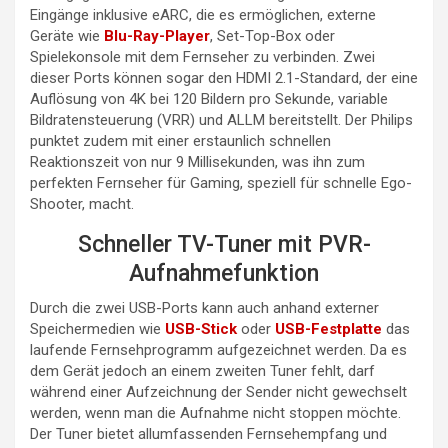
Eingänge inklusive eARC, die es ermöglichen, externe
Geräte wie
Blu-Ray-Player
, Set-Top-Box oder
Spielekonsole mit dem Fernseher zu verbinden. Zwei
dieser Ports können sogar den HDMI 2.1-Standard, der eine
Auflösung von 4K bei 120 Bildern pro Sekunde, variable
Bildratensteuerung (VRR) und ALLM bereitstellt. Der Philips
punktet zudem mit einer erstaunlich schnellen
Reaktionszeit von nur 9 Millisekunden, was ihn zum
perfekten Fernseher für Gaming, speziell für schnelle Ego-
Shooter, macht.
Schneller TV-Tuner mit PVR-
Aufnahmefunktion
Durch die zwei USB-Ports kann auch anhand externer
Speichermedien wie
USB-Stick
oder
USB-Festplatte
das
laufende Fernsehprogramm aufgezeichnet werden. Da es
dem Gerät jedoch an einem zweiten Tuner fehlt, darf
während einer Aufzeichnung der Sender nicht gewechselt
werden, wenn man die Aufnahme nicht stoppen möchte.
Der Tuner bietet allumfassenden Fernsehempfang und