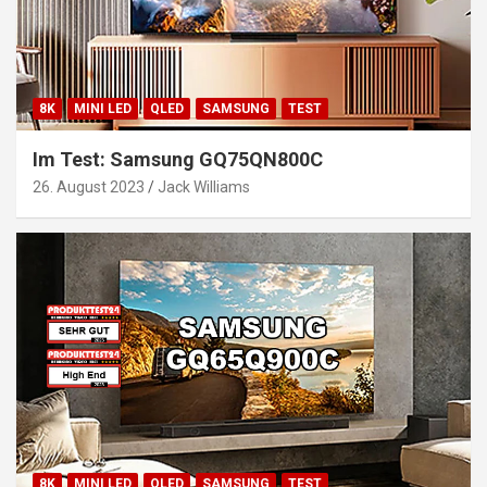
8K
MINI LED
QLED
SAMSUNG
TEST
Im Test: Samsung GQ75QN800C
26. August 2023
Jack Williams
8K
MINI LED
QLED
SAMSUNG
TEST