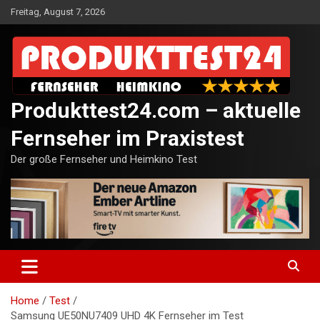
Skip
Freitag, August 7, 2026
to
content
Produkttest24.com – aktuelle
Fernseher im Praxistest
Der große Fernseher und Heimkino Test
Home
Test
Samsung UE50NU7409 UHD 4K Fernseher im Test