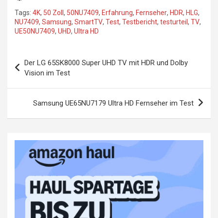
Tags:
4K
,
50 Zoll
,
50NU7409
,
Erfahrung
,
Fernseher
,
HDR
,
HLG
,
NU7409
,
Samsung
,
SmartTV
,
Test
,
Testbericht
,
testurteil
,
TV
,
UE50NU7409
,
UHD
,
Ultra HD
Beitragsnavigation
Der LG 65SK8000 Super UHD TV mit HDR und Dolby
Vision im Test
Samsung UE65NU7179 Ultra HD Fernseher im Test