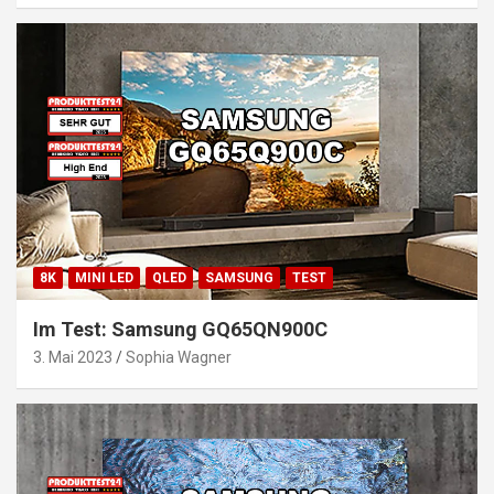
8K
MINI LED
QLED
SAMSUNG
TEST
Im Test: Samsung GQ65QN900C
3. Mai 2023
Sophia Wagner