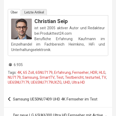
Über
Letzte Artikel
Christian Seip
ist seit 2005 aktiver Autor und Redakteur
bei Produkttest24.com
Berufliche Erfahrung: Kaufmann im
Einzelhandel im Fachbereich Heimkino, HiFi und
Unterhaltungselektronik.
6.935
Tags:
4K
,
65 Zoll
,
65NU7179
,
Erfahrung
,
Fernseher
,
HDR
,
HLG
,
NU7179
,
Samsung
,
SmartTV
,
Test
,
Testbericht
,
testurteil
,
TV
,
UE65NU7179
,
UE65NU7179UXZG
,
UHD
,
Ultra HD
Beitragsnavigation
Samsung UE50NU7409 UHD 4K Fernseher im Test
Der neue LG 65UK6300 Ultra HD Fernseher mit Active