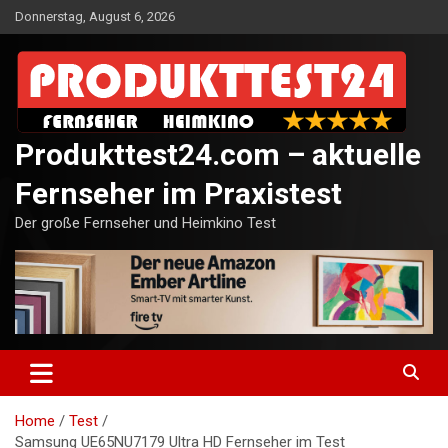
Skip
Donnerstag, August 6, 2026
to
content
Produkttest24.com – aktuelle
Fernseher im Praxistest
Der große Fernseher und Heimkino Test
Home
Test
Samsung UE65NU7179 Ultra HD Fernseher im Test