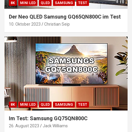
8K
MINI LED
QLED
SAMSUNG
TEST
Der Neo QLED Samsung GQ65QN800C im Test
10. Oktober 2023
Christian Seip
8K
MINI LED
QLED
SAMSUNG
TEST
Im Test: Samsung GQ75QN800C
26. August 2023
Jack Williams