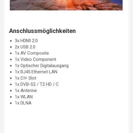
Anschlussmöglichkeiten
3x HDMI 2.0
2x USB 2.0
1x AV Composite
1x Video Component
1x Optischer Digitalausgang
1x RJ45 Ethernet LAN
1x CI+ Slot
1x DVB-S2 / T2 HD / C
1x Antenne
1x WLAN
1x DLNA