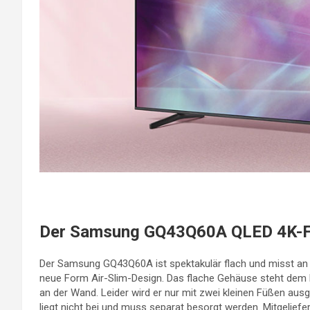
Der Samsung GQ43Q60A QLED 4K-Fe
Der Samsung GQ43Q60A ist spektakulär flach und misst an s
neue Form Air-Slim-Design. Das flache Gehäuse steht dem kl
an der Wand. Leider wird er nur mit zwei kleinen Füßen ausg
liegt nicht bei und muss separat besorgt werden. Mitgelief