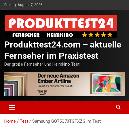
Skip
Freitag, August 7, 2026
to
content
Produkttest24.com – aktuelle
Fernseher im Praxistest
Der große Fernseher und Heimkino Test
Home
Test
Samsung GQ75Q70TGTXZG im Test