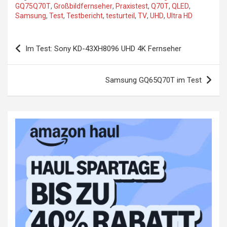
GQ75Q70T
,
Großbildfernseher
,
Praxistest
,
Q70T
,
QLED
,
Samsung
,
Test
,
Testbericht
,
testurteil
,
TV
,
UHD
,
Ultra HD
Beitragsnavigation
Im Test: Sony KD-43XH8096 UHD 4K Fernseher
Samsung GQ65Q70T im Test