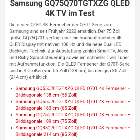
Samsung GQ75Q70TGTXZG QLED
4K TV im Test
Die neuen QLED 4K-Fernseher der Q70T-Serie von
Samsung sind seit Frühjahr 2020 erhältlich. Der 75 Zoll
große GQ75Q70T verfügt über ein hochauflösendes 4K
QLED Display mit nativen 100 Hz und die neue Dual LED
Backlight-Technik. Zur Ausstattung zählen SmartTV, Alexa
und Bixby Sprachsteuerung sowie ein schneller Twin Tuner
mit Aufnahmefunktion. Die QLED Fernseher der Q70T-Serie
sind in 4 Größen von 55 Zoll (138 cm) bis riesigen 85 Zoll
(214 cm) erhältlich.
Samsung GQ55Q70TGTXZG QLED Q70T 4K Fernseher –
Bilddiagonale 138 cm (55 Zoll)
Samsung GQ65Q70TGTXZG QLED Q70T 4K Fernseher –
Bilddiagonale 163 cm (65 Zoll)
Samsung GQ75Q70TGTXZG QLED Q70T 4K Fernseher –
Bilddiagonale 189 cm (75 Zoll)
Samsung GQ85Q70TGTXZG QLED Q70T 4K Fernseher –
Bilddiagonale 214 cm (85 Zoll)