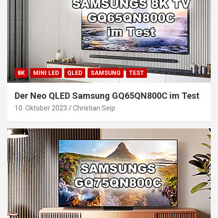
8K
MINI LED
QLED
SAMSUNG
TEST
Der Neo QLED Samsung GQ65QN800C im Test
10. Oktober 2023
Christian Seip