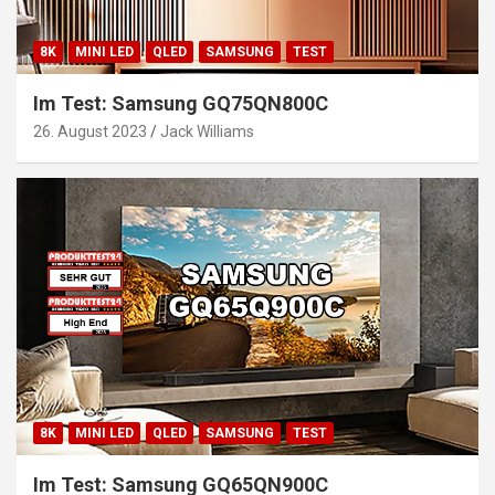
8K
MINI LED
QLED
SAMSUNG
TEST
Im Test: Samsung GQ75QN800C
26. August 2023
Jack Williams
8K
MINI LED
QLED
SAMSUNG
TEST
Im Test: Samsung GQ65QN900C