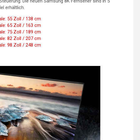
euerung. Die neuen Samsung 8K Fernseher sind in 5
 erhältlich.
e: 55 Zoll / 138 cm
e: 65 Zoll / 163 cm
e: 75 Zoll / 189 cm
e: 82 Zoll / 207 cm
e: 98 Zoll / 248 cm