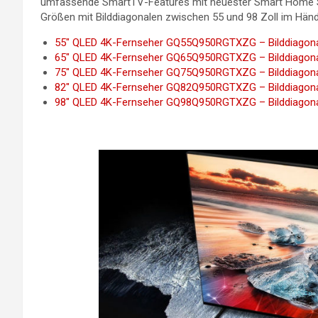
umfassende SmartTV-Features mit neuester Smart Home St
Größen mit Bilddiagonalen zwischen 55 und 98 Zoll im Händel
55″ QLED 4K-Fernseher GQ55Q950RGTXZG – Bilddiagonal
65″ QLED 4K-Fernseher GQ65Q950RGTXZG – Bilddiagonal
75″ QLED 4K-Fernseher GQ75Q950RGTXZG – Bilddiagonal
82″ QLED 4K-Fernseher GQ82Q950RGTXZG – Bilddiagonal
98″ QLED 4K-Fernseher GQ98Q950RGTXZG – Bilddiagonal