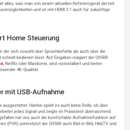
tet alles, was man von einem aktuellen Referenzgerät derzeit
lussmöglichkeiten und ist mit HDMI 2.1 auch für zukünftige
rt Home Steuerung
TV der sich sowohl über Sprachbefehle als auch über die
schnell bedienen lässt. Auf Eingaben reagiert der Q950R
eo
, Netflix oder Maxdome, sind vorinstalliert und bieten
ösender 4K-Qualität.
er mit USB-Aufnahme
usgestattet. Hierbei spielt es auch keine Rolle, ob über
arbeitet jedes Signal und zeigte im Praxistest überraschend
 gefallen hat uns auch die komfortable Aufnahmefunktion auf
en (PVR) unterstützt der Q950R auch Bild-in-Bild, HbbTV und