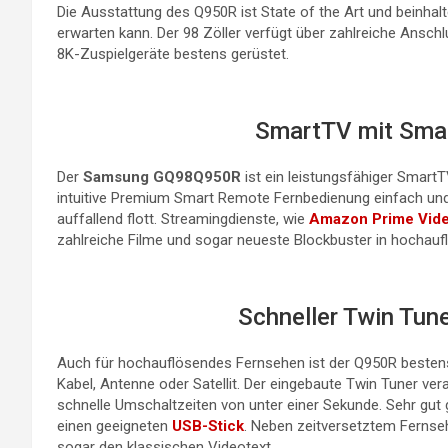
Die Ausstattung des Q950R ist State of the Art und beinhal
erwarten kann. Der 98 Zöller verfügt über zahlreiche Ansch
8K-Zuspielgeräte bestens gerüstet.
SmartTV mit Sma
Der
Samsung GQ98Q950R
ist ein leistungsfähiger Smart
intuitive Premium Smart Remote Fernbedienung einfach und 
auffallend flott. Streamingdienste, wie
Amazon Prime Vid
zahlreiche Filme und sogar neueste Blockbuster in hochaufl
Schneller Twin Tun
Auch für hochauflösendes Fernsehen ist der Q950R bestens a
Kabel, Antenne oder Satellit. Der eingebaute Twin Tuner ver
schnelle Umschaltzeiten von unter einer Sekunde. Sehr gut
einen geeigneten
USB-Stick
. Neben zeitversetztem Fernseh
sogar den klassischen Videotext.