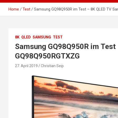
Home
Test
Samsung GQ98Q950R im Test – 8K QLED TV 
8K
QLED
SAMSUNG
TEST
Samsung GQ98Q950R im Test 
GQ98Q950RGTXZG
27. April 2019
Christian Seip