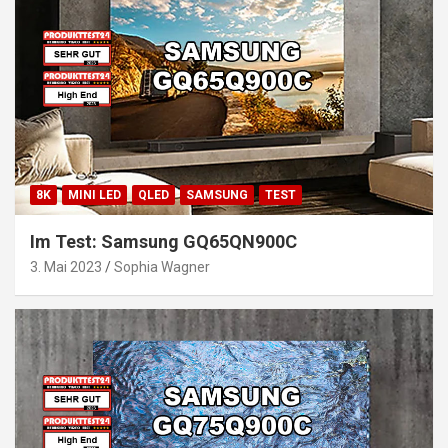
8K
MINI LED
QLED
SAMSUNG
TEST
Im Test: Samsung GQ65QN900C
3. Mai 2023
Sophia Wagner