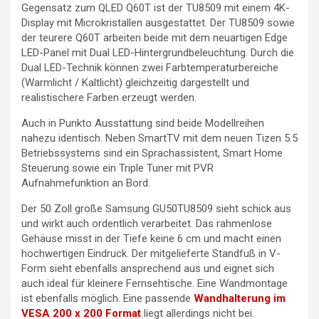
Gegensatz zum QLED Q60T ist der TU8509 mit einem 4K-
Display mit Microkristallen ausgestattet. Der TU8509 sowie
der teurere Q60T arbeiten beide mit dem neuartigen Edge
LED-Panel mit Dual LED-Hintergrundbeleuchtung. Durch die
Dual LED-Technik können zwei Farbtemperaturbereiche
(Warmlicht / Kaltlicht) gleichzeitig dargestellt und
realistischere Farben erzeugt werden.
Auch in Punkto Ausstattung sind beide Modellreihen
nahezu identisch. Neben SmartTV mit dem neuen Tizen 5.5
Betriebssystems sind ein Sprachassistent, Smart Home
Steuerung sowie ein Triple Tuner mit PVR
Aufnahmefunktion an Bord.
Der 50 Zoll große Samsung GU50TU8509 sieht schick aus
und wirkt auch ordentlich verarbeitet. Das rahmenlose
Gehäuse misst in der Tiefe keine 6 cm und macht einen
hochwertigen Eindruck. Der mitgelieferte Standfuß in V-
Form sieht ebenfalls ansprechend aus und eignet sich
auch ideal für kleinere Fernsehtische. Eine Wandmontage
ist ebenfalls möglich. Eine passende
Wandhalterung im
VESA 200 x 200 Format
liegt allerdings nicht bei.