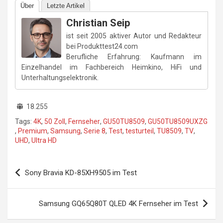
Über
Letzte Artikel
Christian Seip
ist seit 2005 aktiver Autor und Redakteur
bei Produkttest24.com
Berufliche Erfahrung: Kaufmann im
Einzelhandel im Fachbereich Heimkino, HiFi und
Unterhaltungselektronik.
18.255
Tags:
4K
,
50 Zoll
,
Fernseher
,
GU50TU8509
,
GU50TU8509UXZG
,
Premium
,
Samsung
,
Serie 8
,
Test
,
testurteil
,
TU8509
,
TV
,
UHD
,
Ultra HD
Beitragsnavigation
Sony Bravia KD-85XH9505 im Test
Samsung GQ65Q80T QLED 4K Fernseher im Test