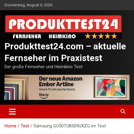
Skip
Donnerstag, August 6, 2026
to
content
Produkttest24.com – aktuelle
Fernseher im Praxistest
Der große Fernseher und Heimkino Test
Home
Test
Samsung GU50TU8509UXZG im Test