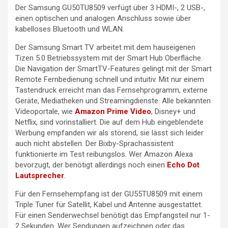
Der Samsung GU50TU8509 verfügt über 3 HDMI-, 2 USB-,
einen optischen und analogen Anschluss sowie über
kabelloses Bluetooth und WLAN.
Der Samsung Smart TV arbeitet mit dem hauseigenen
Tizen 5.0 Betriebssystem mit der Smart Hub Oberfläche.
Die Navigation der SmartTV-Features gelingt mit der Smart
Remote Fernbedienung schnell und intuitiv. Mit nur einem
Tastendruck erreicht man das Fernsehprogramm, externe
Geräte, Mediatheken und Streamingdienste. Alle bekannten
Videoportale, wie
Amazon Prime Video
, Disney+ und
Netflix, sind vorinstalliert. Die auf dem Hub eingeblendete
Werbung empfanden wir als störend, sie lässt sich leider
auch nicht abstellen. Der Bixby-Sprachassistent
funktionierte im Test reibungslos. Wer Amazon Alexa
bevorzugt, der benötigt allerdings noch einen
Echo Dot
Lautsprecher
.
Für den Fernsehempfang ist der GU55TU8509 mit einem
Triple Tuner für Satellit, Kabel und Antenne ausgestattet.
Für einen Senderwechsel benötigt das Empfangsteil nur 1-
2 Sekunden. Wer Sendungen aufzeichnen oder das