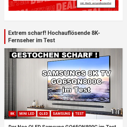
Extrem scharf! Hochauflösende 8K-
Fernseher im Test
8K
MINI LED
QLED
SAMSUNG
TEST
Der Neo QLED Samsung GQ65QN800C im Test