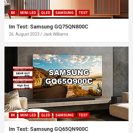
8K
MINI LED
QLED
SAMSUNG
TEST
Im Test: Samsung GQ75QN800C
26. August 2023
Jack Williams
8K
MINI LED
QLED
SAMSUNG
TEST
Im Test: Samsung GQ65QN900C