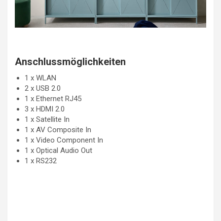
Anschlussmöglichkeiten
1 x WLAN
2 x USB 2.0
1 x Ethernet RJ45
3 x HDMI 2.0
1 x Satellite In
1 x AV Composite In
1 x Video Component In
1 x Optical Audio Out
1 x RS232