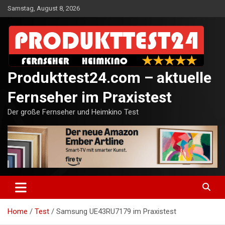
Skip
Samstag, August 8, 2026
to
content
Produkttest24.com – aktuelle
Fernseher im Praxistest
Der große Fernseher und Heimkino Test
Home
Test
Samsung UE43RU7179 im Praxistest