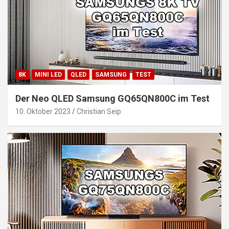
8K
MINI LED
QLED
SAMSUNG
TEST
Der Neo QLED Samsung GQ65QN800C im Test
10. Oktober 2023
Christian Seip