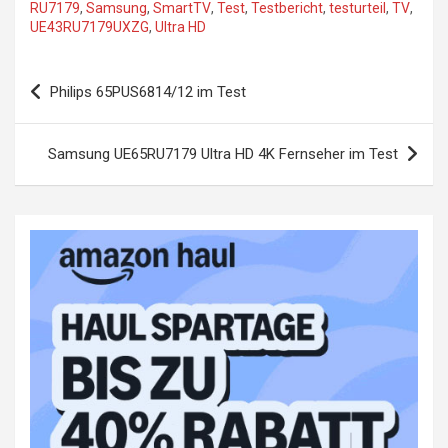
RU7179
,
Samsung
,
SmartTV
,
Test
,
Testbericht
,
testurteil
,
TV
,
UE43RU7179UXZG
,
Ultra HD
Beitragsnavigation
Philips 65PUS6814/12 im Test
Samsung UE65RU7179 Ultra HD 4K Fernseher im Test