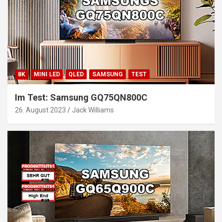
8K
MINI LED
QLED
SAMSUNG
TEST
Im Test: Samsung GQ75QN800C
26. August 2023
Jack Williams