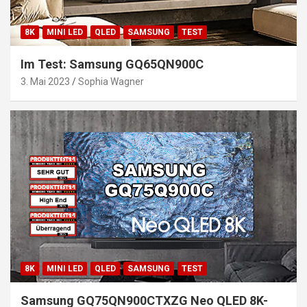
8K
MINI LED
QLED
SAMSUNG
TEST
Im Test: Samsung GQ65QN900C
3. Mai 2023
Sophia Wagner
8K
MINI LED
QLED
SAMSUNG
TEST
Samsung GQ75QN900CTXZG Neo QLED 8K-