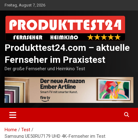
Skip
Freitag, August 7, 2026
to
content
Produkttest24.com – aktuelle
Fernseher im Praxistest
Der große Fernseher und Heimkino Test
Home
Test
Samsung UE50RU7179 UHD 4K-Fernseher im Test