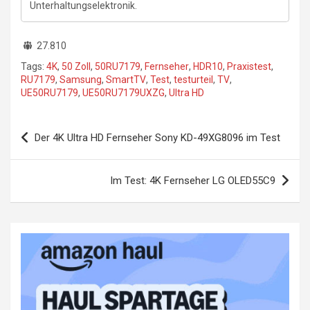
Unterhaltungselektronik.
27.810
Tags:
4K
,
50 Zoll
,
50RU7179
,
Fernseher
,
HDR10
,
Praxistest
,
RU7179
,
Samsung
,
SmartTV
,
Test
,
testurteil
,
TV
,
UE50RU7179
,
UE50RU7179UXZG
,
Ultra HD
Beitragsnavigation
Der 4K Ultra HD Fernseher Sony KD-49XG8096 im Test
Im Test: 4K Fernseher LG OLED55C9