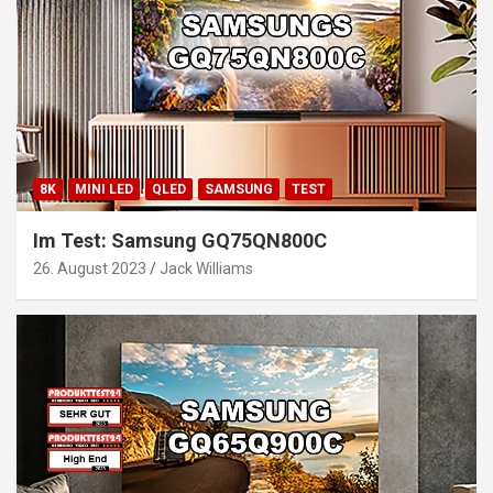
8K
MINI LED
QLED
SAMSUNG
TEST
Im Test: Samsung GQ75QN800C
26. August 2023
Jack Williams