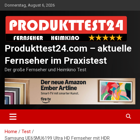
Skip
Donnerstag, August 6, 2026
to
content
Produkttest24.com – aktuelle
Fernseher im Praxistest
Der große Fernseher und Heimkino Test
Home
Test
Samsung UE65MU6199 Ultra HD Fernseher mit HDR