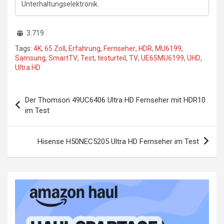
Unterhaltungselektronik.
3.719
Tags:
4K
,
65 Zoll
,
Erfahrung
,
Fernseher
,
HDR
,
MU6199
,
Samsung
,
SmartTV
,
Test
,
testurteil
,
TV
,
UE65MU6199
,
UHD
,
Ultra HD
Beitragsnavigation
Der Thomson 49UC6406 Ultra HD Fernseher mit HDR10
im Test
Hisense H50NEC5205 Ultra HD Fernseher im Test