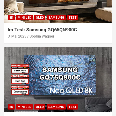
8K
MINI LED
QLED
SAMSUNG
TEST
Im Test: Samsung GQ65QN900C
3. Mai 2023
Sophia Wagner
8K
MINI LED
QLED
SAMSUNG
TEST