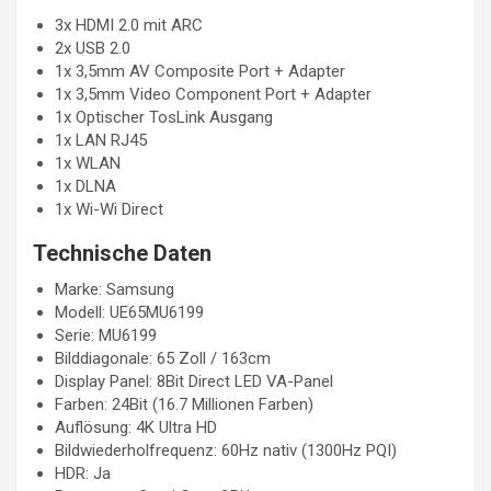
3x HDMI 2.0 mit ARC
2x USB 2.0
1x 3,5mm AV Composite Port + Adapter
1x 3,5mm Video Component Port + Adapter
1x Optischer TosLink Ausgang
1x LAN RJ45
1x WLAN
1x DLNA
1x Wi-Wi Direct
Technische Daten
Marke: Samsung
Modell: UE65MU6199
Serie: MU6199
Bilddiagonale: 65 Zoll / 163cm
Display Panel: 8Bit Direct LED VA-Panel
Farben: 24Bit (16.7 Millionen Farben)
Auflösung: 4K Ultra HD
Bildwiederholfrequenz: 60Hz nativ (1300Hz PQI)
HDR: Ja