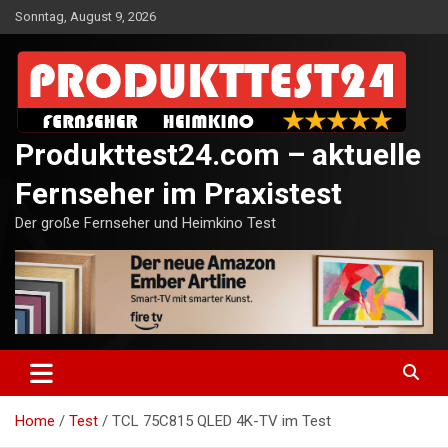
Skip
Sonntag, August 9, 2026
to
content
Produkttest24.com – aktuelle
Fernseher im Praxistest
Der große Fernseher und Heimkino Test
Home
Test
TCL 75C815 QLED 4K-TV im Test