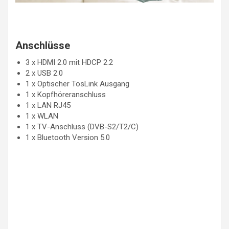
Anschlüsse
3 x HDMI 2.0 mit HDCP 2.2
2 x USB 2.0
1 x Optischer TosLink Ausgang
1 x Kopfhöreranschluss
1 x LAN RJ45
1 x WLAN
1 x TV-Anschluss (DVB-S2/T2/C)
1 x Bluetooth Version 5.0