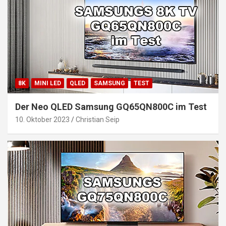
8K
MINI LED
QLED
SAMSUNG
TEST
Der Neo QLED Samsung GQ65QN800C im Test
10. Oktober 2023
Christian Seip