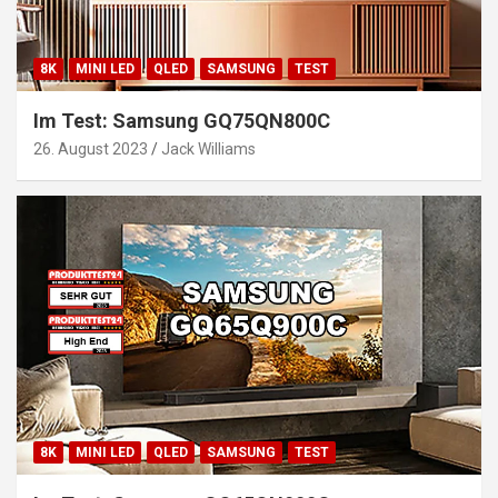
8K
MINI LED
QLED
SAMSUNG
TEST
Im Test: Samsung GQ75QN800C
26. August 2023
Jack Williams
8K
MINI LED
QLED
SAMSUNG
TEST