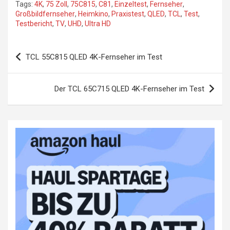
Tags:
4K
,
75 Zoll
,
75C815
,
C81
,
Einzeltest
,
Fernseher
,
Großbildfernseher
,
Heimkino
,
Praxistest
,
QLED
,
TCL
,
Test
,
Testbericht
,
TV
,
UHD
,
Ultra HD
Beitragsnavigation
TCL 55C815 QLED 4K-Fernseher im Test
Der TCL 65C715 QLED 4K-Fernseher im Test