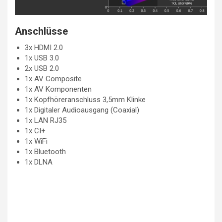
Anschlüsse
3x HDMI 2.0
1x USB 3.0
2x USB 2.0
1x AV Composite
1x AV Komponenten
1x Kopfhöreranschluss 3,5mm Klinke
1x Digitaler Audioausgang (Coaxial)
1x LAN RJ35
1x CI+
1x WiFi
1x Bluetooth
1x DLNA