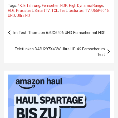
Tags:
4K
,
Erfahrung
,
Fernseher
,
HDR
,
High Dynamic Range
,
HLG
,
Praxistest
,
SmartTV
,
TCL
,
Test
,
testurteil
,
TV
,
U65P6046
,
UHD
,
Ultra HD
Beitragsnavigation
Im Test: Thomson 65UC6406 UHD Fernseher mit HDR
Telefunken D43U297X4CW Ultra HD 4K Fernseher im
Test