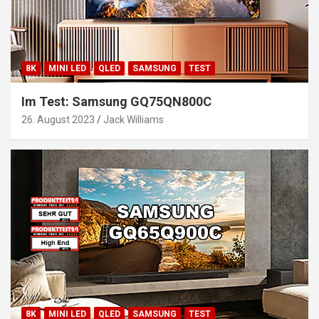
8K
MINI LED
QLED
SAMSUNG
TEST
Im Test: Samsung GQ75QN800C
26. August 2023
Jack Williams
8K
MINI LED
QLED
SAMSUNG
TEST