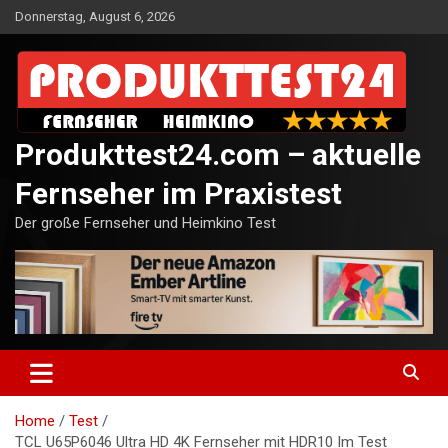
Skip
Donnerstag, August 6, 2026
to
content
Produkttest24.com – aktuelle
Fernseher im Praxistest
Der große Fernseher und Heimkino Test
Home
Test
TCL U65P6046 Ultra HD 4K Fernseher mit HDR10 Im Test