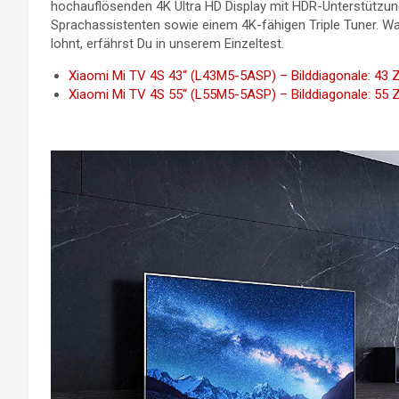
hochauflösenden 4K Ultra HD Display mit HDR-Unterstützun
Sprachassistenten sowie einem 4K-fähigen Triple Tuner. Wa
lohnt, erfährst Du in unserem Einzeltest.
Xiaomi Mi TV 4S 43“ (L43M5-5ASP) – Bilddiagonale: 43 Z
Xiaomi Mi TV 4S 55“ (L55M5-5ASP) – Bilddiagonale: 55 Z