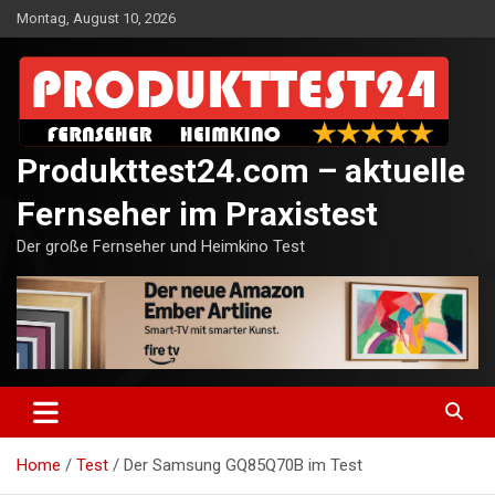
Skip
Montag, August 10, 2026
to
content
Produkttest24.com – aktuelle
Fernseher im Praxistest
Der große Fernseher und Heimkino Test
Home
Test
Der Samsung GQ85Q70B im Test