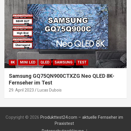
8K
MINI LED
QLED
SAMSUNG
TEST
Samsung GQ75QN900CTXZG Neo QLED 8K-
Fernseher im Test
29. April 2023
Lucas Dubois
Copyright © 2026
Produkttest24.com – aktuelle Fernseher im
Praxistest
Datenschutzerklärung