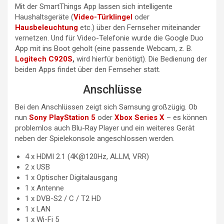
Mit der SmartThings App lassen sich intelligente
Haushaltsgeräte (
Video-Türklingel
oder
Hausbeleuchtung
etc.) über den Fernseher miteinander
vernetzen. Und für Video-Telefonie wurde die Google Duo
App mit ins Boot geholt (eine passende Webcam, z. B.
Logitech C920S
,
wird hierfür benötigt). Die Bedienung der
beiden Apps findet über den Fernseher statt.
Anschlüsse
Bei den Anschlüssen zeigt sich Samsung großzügig. Ob
nun
Sony PlayStation 5
oder
Xbox Series X
– es können
problemlos auch Blu-Ray Player und ein weiteres Gerät
neben der Spielekonsole angeschlossen werden.
4 x HDMI 2.1 (4K@120Hz, ALLM, VRR)
2 x USB
1 x Optischer Digitalausgang
1 x Antenne
1 x DVB-S2 / C / T2 HD
1 x LAN
1 x Wi-Fi 5