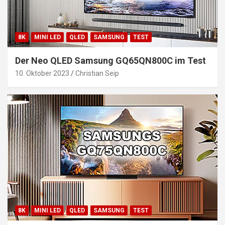
8K
MINI LED
QLED
SAMSUNG
TEST
Der Neo QLED Samsung GQ65QN800C im Test
10. Oktober 2023
Christian Seip
8K
MINI LED
QLED
SAMSUNG
TEST