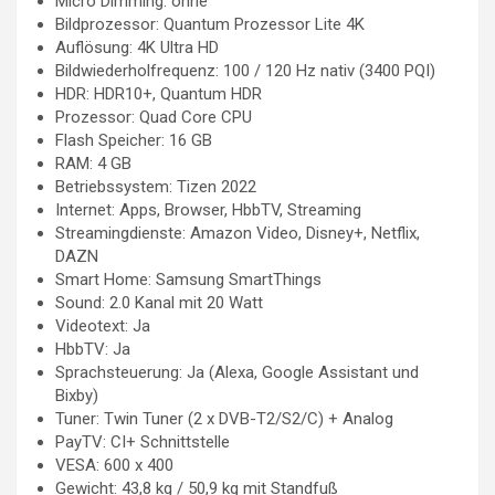
Micro Dimming: ohne
Bildprozessor: Quantum Prozessor Lite 4K
Auflösung: 4K Ultra HD
Bildwiederholfrequenz: 100 / 120 Hz nativ (3400 PQI)
HDR: HDR10+, Quantum HDR
Prozessor: Quad Core CPU
Flash Speicher: 16 GB
RAM: 4 GB
Betriebssystem: Tizen 2022
Internet: Apps, Browser, HbbTV, Streaming
Streamingdienste: Amazon Video, Disney+, Netflix,
DAZN
Smart Home: Samsung SmartThings
Sound: 2.0 Kanal mit 20 Watt
Videotext: Ja
HbbTV: Ja
Sprachsteuerung: Ja (Alexa, Google Assistant und
Bixby)
Tuner: Twin Tuner (2 x DVB-T2/S2/C) + Analog
PayTV: CI+ Schnittstelle
VESA: 600 x 400
Gewicht: 43,8 kg / 50,9 kg mit Standfuß