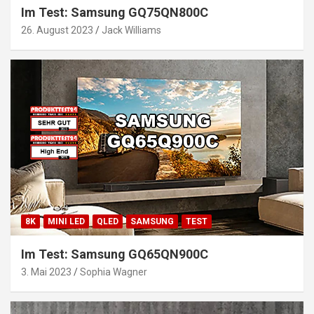
Im Test: Samsung GQ75QN800C
26. August 2023
Jack Williams
8K
MINI LED
QLED
SAMSUNG
TEST
Im Test: Samsung GQ65QN900C
3. Mai 2023
Sophia Wagner