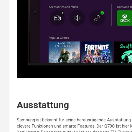
Ausstattung
Samsung ist bekannt für seine herausragende Ausstattung u
clevere Funktionen und smarte Features. Der Q70C ist hier 