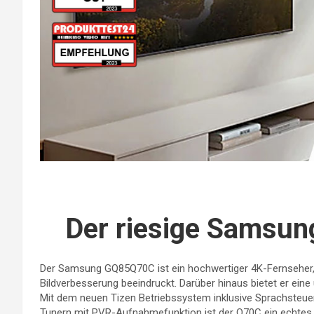
Der riesige Samsu
Der Samsung GQ85Q70C ist ein hochwertiger 4K-Fernseher, 
Bildverbesserung beeindruckt. Darüber hinaus bietet er eine
Mit dem neuen Tizen Betriebssystem inklusive Sprachsteu
Tunern mit PVR-Aufnahmefunktion ist der Q70C ein echtes M