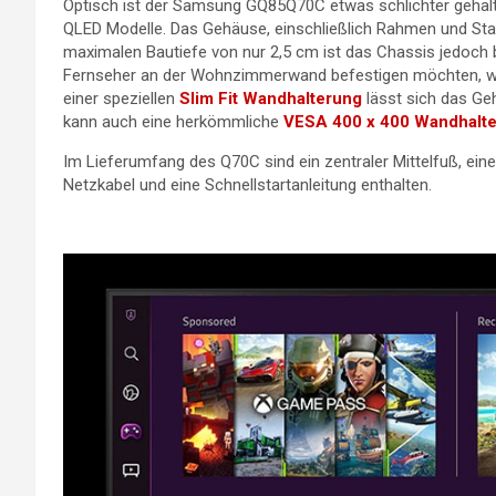
Optisch ist der Samsung GQ85Q70C etwas schlichter gehalte
QLED Modelle. Das Gehäuse, einschließlich Rahmen und Stan
maximalen Bautiefe von nur 2,5 cm ist das Chassis jedoch 
Fernseher an der Wohnzimmerwand befestigen möchten, wis
einer speziellen
Slim Fit Wandhalterung
lässt sich das Ge
kann auch eine herkömmliche
VESA 400 x 400 Wandhalt
Im Lieferumfang des Q70C sind ein zentraler Mittelfuß, e
Netzkabel und eine Schnellstartanleitung enthalten.