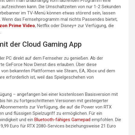
r, mit dem man unabhängig vom laufenden Programm eine
k
aufzeichnen kann. Die Umschaltzeiten von nur 1-2 Sekunden
Werbebanner im TV-Menü können etwas störend sein, lassen
en. Wenn das Fernsehprogramm mal nichts Passendes bietet,
on Prime Video
, Netflix oder Disney+ zur Verfügung, die
.
 mit der Cloud Gaming App
der PC direkt auf dem Fernseher zu genießen. Ab der
rte GeForce Now Dienst dies erlauben. Über diese
e von bekannten Plattformen wie Steam, EA, Xbox und dem
 erforderlich ist, weil das Spielgeschehen von
gung – angefangen bei einer kostenlosen Basisversion mit
 bis hin zu fortgeschrittenen Versionen mit gesteigerter
-Abonnements zur Verfügung, die auf die Power von RTX
 und flüssigen Spielzugriff zu ermöglichen. Für ein
indigkeit und ein
Bluetooth-fähiges Gamepad
empfohlen. Die
 9,99 Euro für RTX 2080-Services beziehungsweise 21 Euro