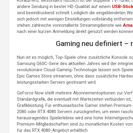
Konkurrenz. Besonders nützlich ist der doppelte TV-Tune
andere Sendung in bester HD-Qualität auf einem
USB-Stic
sind beeindruckend schnell. Lediglich die eingeblendeten 
sich jedoch mit wenigen Einstellungen vollständig entfern
stehen zahlreiche vorinstallierte Streamingdienste wie
Amaz
nach einer kurzen Anmeldung direkt genutzt werden können
Gaming neu definiert –
Nun ist es möglich, Top-Spiele ohne zusätzliche Konsole o
Samsung Q60C-Serie des aktuellen Jahres wird der integrie
revolutionäre Cloud-Gaming-Technologie lassen sich Spiel
Epic Games Store streamen, ohne dass zusätzliche Hardware
leistungsstarken Servern gestreamt wird.
GeForce Now stellt mehrere Abonnementoptionen zur Verfü
Standardgrafik, die eventuell mit Wartezeiten verbunden ist,
Grafikleistung. Für enthusiastische Gamer stehen Premium
2080 oder RTX 4080 Servern zurückgreifen, um einen raschen
herausragendes Spielerlebnis wird eine hohe Internetgeschw
Premium-Mitgliedschaften sind zu monatlichen Kosten von
für das RTX 4080-Angebot erhältlich.