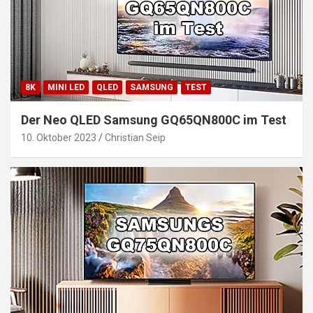
8K
MINI LED
QLED
SAMSUNG
TEST
Der Neo QLED Samsung GQ65QN800C im Test
10. Oktober 2023
Christian Seip