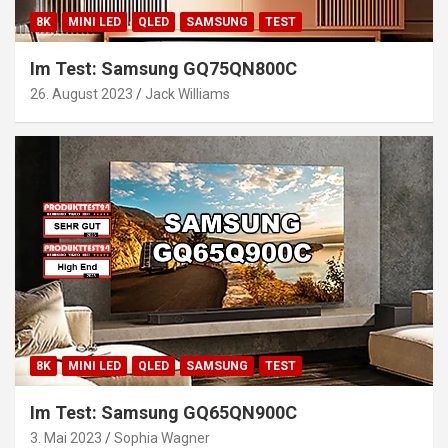
8K
MINI LED
QLED
SAMSUNG
TEST
Im Test: Samsung GQ75QN800C
26. August 2023
Jack Williams
8K
MINI LED
QLED
SAMSUNG
TEST
Im Test: Samsung GQ65QN900C
3. Mai 2023
Sophia Wagner