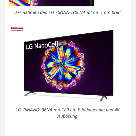
Der Rahmen des LG 75NANO906NA ist ca. 1 cm breit.
LG 75NANO906NA mit 189 cm Bilddiagonale und 4K-
Auflösung.