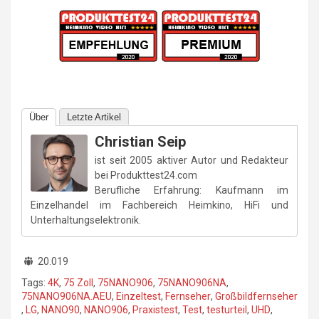
Über
Letzte Artikel
Christian Seip
ist seit 2005 aktiver Autor und Redakteur
bei Produkttest24.com
Berufliche Erfahrung: Kaufmann im
Einzelhandel im Fachbereich Heimkino, HiFi und
Unterhaltungselektronik.
20.019
Tags:
4K
,
75 Zoll
,
75NANO906
,
75NANO906NA
,
75NANO906NA.AEU
,
Einzeltest
,
Fernseher
,
Großbildfernseher
,
LG
,
NANO90
,
NANO906
,
Praxistest
,
Test
,
testurteil
,
UHD
,