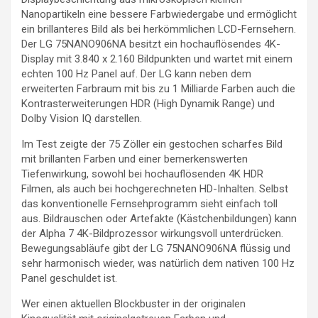
Nanopartikeln eine bessere Farbwiedergabe und ermöglicht
ein brillanteres Bild als bei herkömmlichen LCD-Fernsehern.
Der LG 75NANO906NA besitzt ein hochauflösendes 4K-
Display mit 3.840 x 2.160 Bildpunkten und wartet mit einem
echten 100 Hz Panel auf. Der LG kann neben dem
erweiterten Farbraum mit bis zu 1 Milliarde Farben auch die
Kontrasterweiterungen HDR (High Dynamik Range) und
Dolby Vision IQ darstellen.
Im Test zeigte der 75 Zöller ein gestochen scharfes Bild
mit brillanten Farben und einer bemerkenswerten
Tiefenwirkung, sowohl bei hochauflösenden 4K HDR
Filmen, als auch bei hochgerechneten HD-Inhalten. Selbst
das konventionelle Fernsehprogramm sieht einfach toll
aus. Bildrauschen oder Artefakte (Kästchenbildungen) kann
der Alpha 7 4K-Bildprozessor wirkungsvoll unterdrücken.
Bewegungsabläufe gibt der LG 75NANO906NA flüssig und
sehr harmonisch wieder, was natürlich dem nativen 100 Hz
Panel geschuldet ist.
Wer einen aktuellen Blockbuster in der originalen