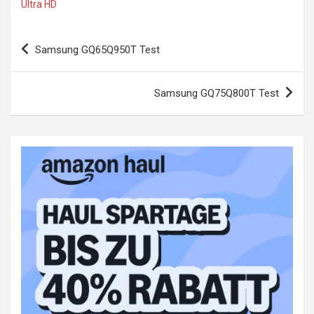
Ultra HD
Beitragsnavigation
Samsung GQ65Q950T Test
Samsung GQ75Q800T Test