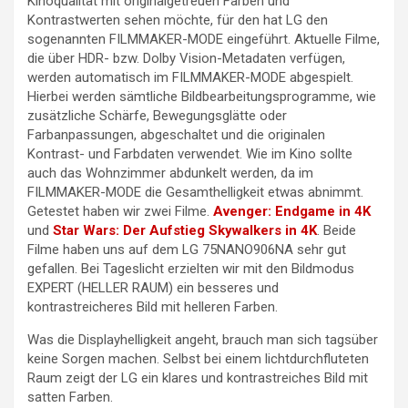
Kinoqualität mit originalgetreuen Farben und
Kontrastwerten sehen möchte, für den hat LG den
sogenannten FILMMAKER-MODE eingeführt. Aktuelle Filme,
die über HDR- bzw. Dolby Vision-Metadaten verfügen,
werden automatisch im FILMMAKER-MODE abgespielt.
Hierbei werden sämtliche Bildbearbeitungsprogramme, wie
zusätzliche Schärfe, Bewegungsglätte oder
Farbanpassungen, abgeschaltet und die originalen
Kontrast- und Farbdaten verwendet. Wie im Kino sollte
auch das Wohnzimmer abdunkelt werden, da im
FILMMAKER-MODE die Gesamthelligkeit etwas abnimmt.
Getestet haben wir zwei Filme.
Avenger: Endgame in 4K
und
Star Wars: Der Aufstieg Skywalkers in 4K
. Beide
Filme haben uns auf dem LG 75NANO906NA sehr gut
gefallen. Bei Tageslicht erzielten wir mit den Bildmodus
EXPERT (HELLER RAUM) ein besseres und
kontrastreicheres Bild mit helleren Farben.
Was die Displayhelligkeit angeht, brauch man sich tagsüber
keine Sorgen machen. Selbst bei einem lichtdurchfluteten
Raum zeigt der LG ein klares und kontrastreiches Bild mit
satten Farben.