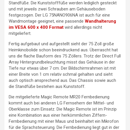
Standfüße. Die Kunststofffüße werden lediglich gesteckt
und mit jeweils zwei Schrauben am Gehäuseboden
festgezogen. Der LG 75NANO906NA ist auch für eine
Wandmontage geeignet, eine passende
Wandhalterung
im VESA 600 x 400 Format
wird allerdings nicht
mitgeliefert.
Fertig aufgebaut und aufgestellt sieht der 75 Zoll große
Heimkinobolide schon beeindruckend aus. Überrascht hat
uns die flache Bauform des 75 Zöllers. Trotz der Direct Full
Array Hintergrundbeleuchtung misst das Gehäuse in der
Tiefe nur etwas über 7 cm. Der Bildschirmrahmen ist mit
einer Breite von 1 cm relativ schmal gehalten und sieht
auch optisch ansprechend aus. Das Chassis sowie auch
die Standfüße bestehen aus Kunststoff.
Die mitgelieferte Magic Remote MR20 Fernbedienung
kommt auch bei anderen LG Fernsehern der Mittel- und
Oberklasse zum Einsatz. Die Magic Remote ist im Prinzip
eine Kombination aus einer herkömmlichen Ziffern-
Fernbedienung mit einer Maus und beinhaltet ein Mikrofon
für die Sprachsteuerung. Die Fernbedienung liegt gut in der