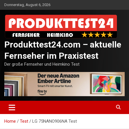
Skip
Donnerstag, August 6, 2026
to
content
Produkttest24.com – aktuelle
Fernseher im Praxistest
Der große Fernseher und Heimkino Test
Home
Test
LG 75NANO906NA Test