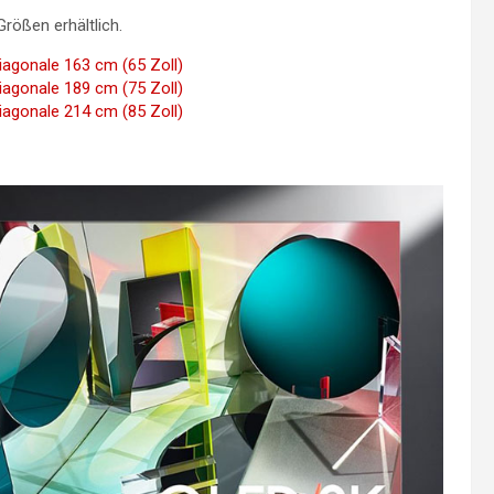
rößen erhältlich.
gonale 163 cm (65 Zoll)
gonale 189 cm (75 Zoll)
gonale 214 cm (85 Zoll)