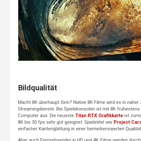
Bildqualität
Macht 8K überhaupt Sinn? Native 8K Filme wird es in naher
Streamingdienste. Bei Spielekonsolen ist mit 8K frühestens
Computer aus. Die neueste
Titan RTX Grafikkarte
ist zumi
8K bis 30 fps sehr gut geeignet. Spieletitel wie
Project Car
einfacher Kantenglättung in einer bemerkenswerten Qualitä
Aber auch Fernsehsender in HD und 4K-Filme werden durc