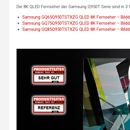
Die 8K QLED Fernseher der Samsung Q950T Serie sind in 3 G
Samsung GQ65Q950TSTXZG QLED 8K Fernseher – Bilddia
Samsung GQ75Q950TSTXZG QLED 8K Fernseher – Bilddia
Samsung GQ85Q950TSTXZG QLED 8K Fernseher – Bilddia