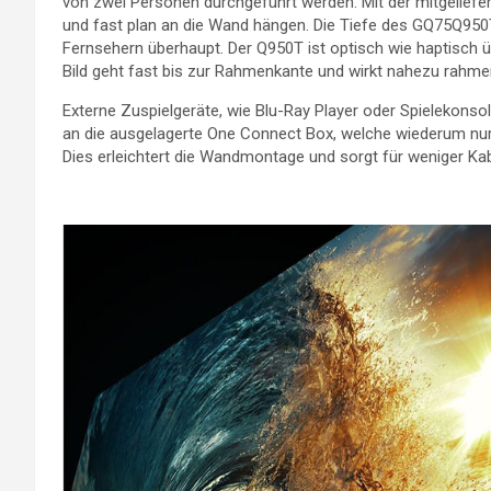
von zwei Personen durchgeführt werden. Mit der mitgeliefe
und fast plan an die Wand hängen. Die Tiefe des GQ75Q950T
Fernsehern überhaupt. Der Q950T ist optisch wie haptisch ü
Bild geht fast bis zur Rahmenkante und wirkt nahezu rahme
Externe Zuspielgeräte, wie Blu-Ray Player oder Spielekons
an die ausgelagerte One Connect Box, welche wiederum nur
Dies erleichtert die Wandmontage und sorgt für weniger Kab