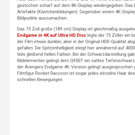
gestochen scharf auf dem 8K-Display wiedergegeben. Das Bi
Artefakte (Kästchenbildungen). Gegenüber einem 4K-Displ
Bildpunkte auszumachen.
Das 75 Zoll große (189 cm) Display ist gleichmäßig ausge
Endgame in 4K auf Ultra HD Disc
legte der 75 Zöller ein b
der Film etwas dunkler, aber in der Original HDR-Qualität a
gefallen. Die Spitzenhelligkeit steigt hier annähernd auf 40
teils gleißend hellen Farben. Bei der Schwarzdarstellung g
Bildelementen gelingt dem Q950T ein sattes Tiefenschwarz,
der Avengers Endgame 4K-Version gelingt ausgesprochen gut. 
Filmfigur Rocket Raccoon ist sogar jedes einzelne Haar des 
schnellen Bewegungen.