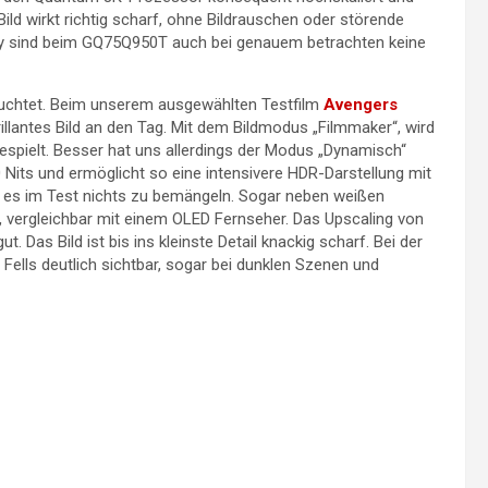
ld wirkt richtig scharf, ohne Bildrauschen oder störende
ay sind beim GQ75Q950T auch bei genauem betrachten keine
leuchtet. Beim unserem ausgewählten Testfilm
Avengers
rillantes Bild an den Tag. Mit dem Bildmodus „Filmmaker“, wird
bgespielt. Besser hat uns allerdings der Modus „Dynamisch“
00 Nits und ermöglicht so eine intensivere HDR-Darstellung mit
ab es im Test nichts zu bemängeln. Sogar neben weißen
 vergleichbar mit einem OLED Fernseher. Das Upscaling von
Das Bild ist bis ins kleinste Detail knackig scharf. Bei der
Fells deutlich sichtbar, sogar bei dunklen Szenen und