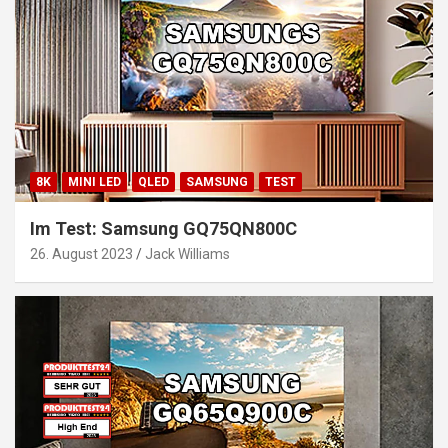
8K
MINI LED
QLED
SAMSUNG
TEST
Im Test: Samsung GQ75QN800C
26. August 2023
Jack Williams