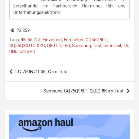
Einzelhandel im Fachbereich Heimkino, HiFi und
Unterhaltungselektronik.
23.859
Tags:
4K
,
55 Zoll
,
Einzeltest
,
Fernseher
,
GQ55Q80T
,
GQ55Q80TGTXZG
,
Q80T
,
QLED
,
Samsung
,
Test
,
testurteil
,
TV
,
UHD
,
Ultra HD
Beitragsnavigation
LG 75UN71006LC im Test
Samsung GQ75Q950T QLED 8K im Test