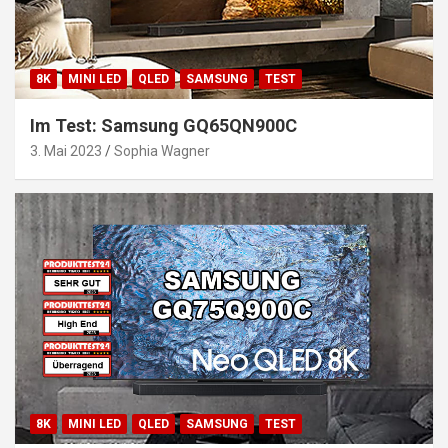
8K
MINI LED
QLED
SAMSUNG
TEST
Im Test: Samsung GQ65QN900C
3. Mai 2023
Sophia Wagner
8K
MINI LED
QLED
SAMSUNG
TEST