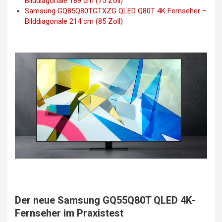
Bilddiagonale 189 cm (75 Zoll)
Samsung GQ85Q80TGTXZG QLED Q80T 4K Fernseher –
Bilddiagonale 214 cm (85 Zoll)
Der neue Samsung GQ55Q80T QLED 4K-
Fernseher im Praxistest