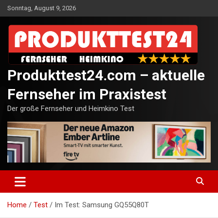
Skip
Sonntag, August 9, 2026
to
content
Produkttest24.com – aktuelle
Fernseher im Praxistest
Der große Fernseher und Heimkino Test
Home
Test
Im Test: Samsung GQ55Q80T