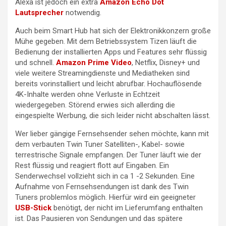
Alexa ist jedoch ein extra
Amazon Echo Dot
Lautsprecher
notwendig.
Auch beim Smart Hub hat sich der Elektronikkonzern große
Mühe gegeben. Mit dem Betriebssystem Tizen läuft die
Bedienung der installierten Apps und Features sehr flüssig
und schnell.
Amazon Prime Video
, Netflix, Disney+ und
viele weitere Streamingdienste und Mediatheken sind
bereits vorinstalliert und leicht abrufbar. Hochauflösende
4K-Inhalte werden ohne Verluste in Echtzeit
wiedergegeben. Störend erwies sich allerding die
eingespielte Werbung, die sich leider nicht abschalten lässt.
Wer lieber gängige Fernsehsender sehen möchte, kann mit
dem verbauten Twin Tuner Satelliten-, Kabel- sowie
terrestrische Signale empfangen. Der Tuner läuft wie der
Rest flüssig und reagiert flott auf Eingaben. Ein
Senderwechsel vollzieht sich in ca 1 -2 Sekunden. Eine
Aufnahme von Fernsehsendungen ist dank des Twin
Tuners problemlos möglich. Hierfür wird ein geeigneter
USB-Stick
benötigt, der nicht im Lieferumfang enthalten
ist. Das Pausieren von Sendungen und das spätere