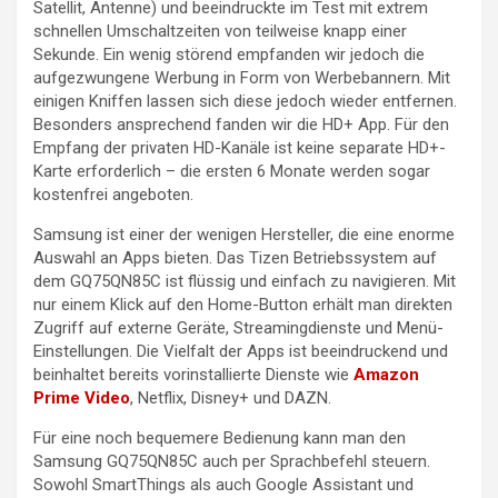
Satellit, Antenne) und beeindruckte im Test mit extrem
schnellen Umschaltzeiten von teilweise knapp einer
Sekunde. Ein wenig störend empfanden wir jedoch die
aufgezwungene Werbung in Form von Werbebannern. Mit
einigen Kniffen lassen sich diese jedoch wieder entfernen.
Besonders ansprechend fanden wir die HD+ App. Für den
Empfang der privaten HD-Kanäle ist keine separate HD+-
Karte erforderlich – die ersten 6 Monate werden sogar
kostenfrei angeboten.
Samsung ist einer der wenigen Hersteller, die eine enorme
Auswahl an Apps bieten. Das Tizen Betriebssystem auf
dem GQ75QN85C ist flüssig und einfach zu navigieren. Mit
nur einem Klick auf den Home-Button erhält man direkten
Zugriff auf externe Geräte, Streamingdienste und Menü-
Einstellungen. Die Vielfalt der Apps ist beeindruckend und
beinhaltet bereits vorinstallierte Dienste wie
Amazon
Prime Video
, Netflix, Disney+ und DAZN.
Für eine noch bequemere Bedienung kann man den
Samsung GQ75QN85C auch per Sprachbefehl steuern.
Sowohl SmartThings als auch Google Assistant und