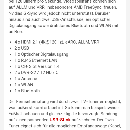
bei 120 Bildern pro Sekunde. Videospielfans können sich
auf ALLM und VRR, insbesondere AMD FreeSync, freuen.
Nvidias G-Sync wird jedoch nicht unterstützt. Darüber
hinaus sind auch zwei USB-Anschlüsse, ein optischer
Digitalausgang sowie drahtloses Bluetooth und WLAN mit
an Bord.
4 x HDMI 2.1 (4K@120Hz), eARC, ALLM, VRR
2 x USB
1 x Optischer Digitalausgang
1 x RJ45 Ethernet LAN
1 x CI+ Slot Version 1.4
2 x DVB-S2 / T2 HD / C
1 x Antenne
1 x WLAN
1 x Bluetooth
Der Fernsehempfang wird durch zwei TV-Tuner ermöglicht,
was äußerst komfortabel ist. So kann man beispielsweise
Fußball schauen und gleichzeitig die bevorzugte Sendung
auf einen passenden
USB-Stick
aufzeichnen. Der Twin
Tuner eignet sich für alle möglichen Empfangswege (Kabel,