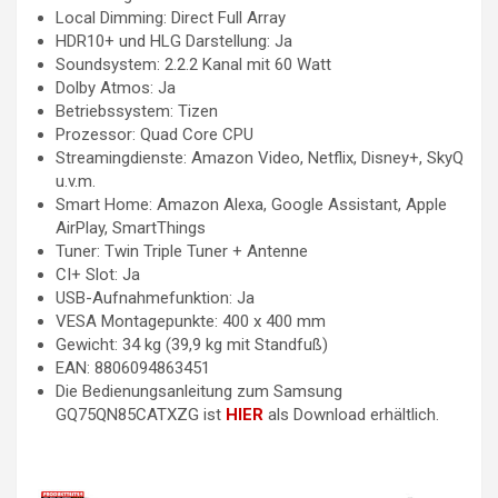
Local Dimming: Direct Full Array
HDR10+ und HLG Darstellung: Ja
Soundsystem: 2.2.2 Kanal mit 60 Watt
Dolby Atmos: Ja
Betriebssystem: Tizen
Prozessor: Quad Core CPU
Streamingdienste: Amazon Video, Netflix, Disney+, SkyQ
u.v.m.
Smart Home: Amazon Alexa, Google Assistant, Apple
AirPlay, SmartThings
Tuner: Twin Triple Tuner + Antenne
CI+ Slot: Ja
USB-Aufnahmefunktion: Ja
VESA Montagepunkte: 400 x 400 mm
Gewicht: 34 kg (39,9 kg mit Standfuß)
EAN: 8806094863451
Die Bedienungsanleitung zum Samsung
GQ75QN85CATXZG ist
HIER
als Download erhältlich.