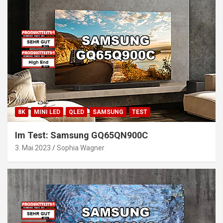
8K
MINI LED
QLED
SAMSUNG
TEST
Im Test: Samsung GQ65QN900C
3. Mai 2023
Sophia Wagner