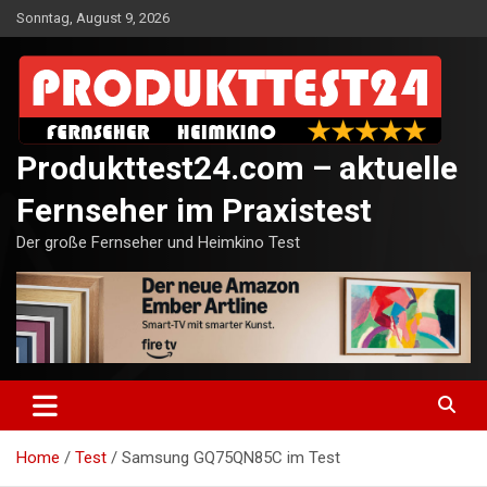
Skip
Sonntag, August 9, 2026
to
content
Produkttest24.com – aktuelle
Fernseher im Praxistest
Der große Fernseher und Heimkino Test
Home
Test
Samsung GQ75QN85C im Test