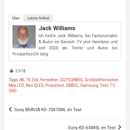
Über
Letzte Artikel
Jack Williams
Ich heiße Jack Williams, bin Fachjournalist
& Autor im Bereich TV und Heimkino und
seit 2020 als Tester und Autor bei
Produkttest24 tätig
2.618
Tags:
4K
,
75 Zoll
,
Fernseher
,
GQ75QN85C
,
Großbildfernseher
,
Mini LED
,
Neo QLED
,
Praxistest
,
QN85C
,
Samsung
,
Test
,
TV
,
UHD
Beitragsnavigation
Sony BRAVIA KD-75X75WL im Test
Sony KD-65X85L im Test