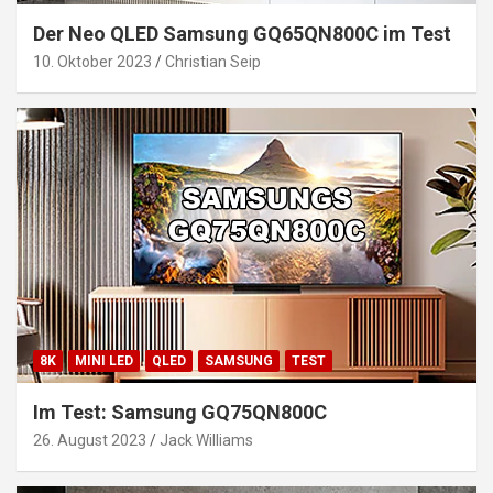
Der Neo QLED Samsung GQ65QN800C im Test
10. Oktober 2023
Christian Seip
8K
MINI LED
QLED
SAMSUNG
TEST
Im Test: Samsung GQ75QN800C
26. August 2023
Jack Williams