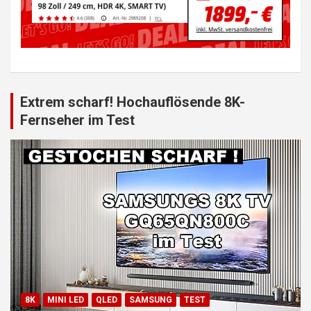
Extrem scharf! Hochauflösende 8K-
Fernseher im Test
8K
MINI LED
QLED
SAMSUNG
TEST