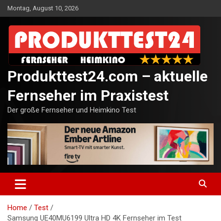
Skip
Montag, August 10, 2026
to
content
Produkttest24.com – aktuelle
Fernseher im Praxistest
Der große Fernseher und Heimkino Test
Home
Test
Samsung UE40MU6199 Ultra HD 4K Fernseher im Test