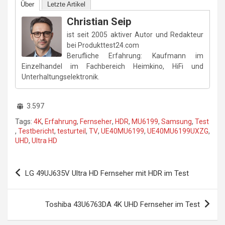
Über
Letzte Artikel
Christian Seip
ist seit 2005 aktiver Autor und Redakteur
bei Produkttest24.com
Berufliche Erfahrung: Kaufmann im
Einzelhandel im Fachbereich Heimkino, HiFi und
Unterhaltungselektronik.
3.597
Tags:
4K
,
Erfahrung
,
Fernseher
,
HDR
,
MU6199
,
Samsung
,
Test
,
Testbericht
,
testurteil
,
TV
,
UE40MU6199
,
UE40MU6199UXZG
,
UHD
,
Ultra HD
Beitragsnavigation
LG 49UJ635V Ultra HD Fernseher mit HDR im Test
Toshiba 43U6763DA 4K UHD Fernseher im Test