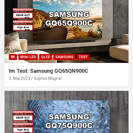
8K
MINI LED
QLED
SAMSUNG
TEST
Im Test: Samsung GQ65QN900C
3. Mai 2023
Sophia Wagner