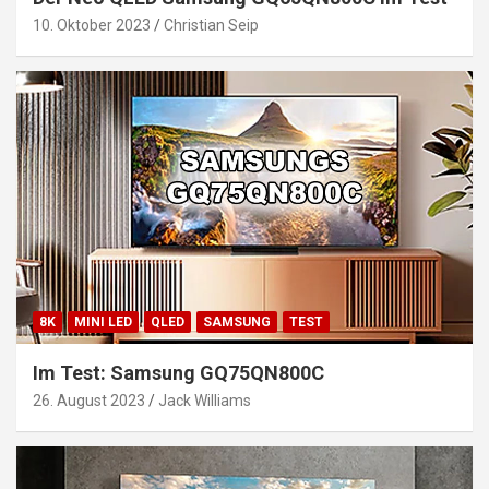
10. Oktober 2023
Christian Seip
8K
MINI LED
QLED
SAMSUNG
TEST
Im Test: Samsung GQ75QN800C
26. August 2023
Jack Williams