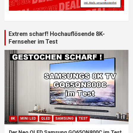
Extrem scharf! Hochauflösende 8K-
Fernseher im Test
8K
MINI LED
QLED
SAMSUNG
TEST
Der Neo QLED Samsung GQ65QN800C im Test