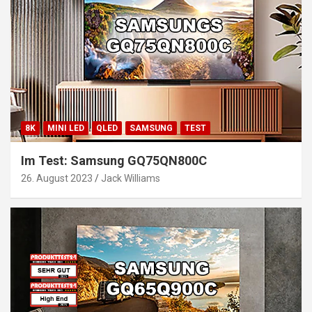
8K
MINI LED
QLED
SAMSUNG
TEST
Im Test: Samsung GQ75QN800C
26. August 2023
Jack Williams