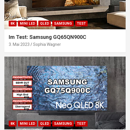
8K
MINI LED
QLED
SAMSUNG
TEST
Im Test: Samsung GQ65QN900C
3. Mai 2023
Sophia Wagner
8K
MINI LED
QLED
SAMSUNG
TEST