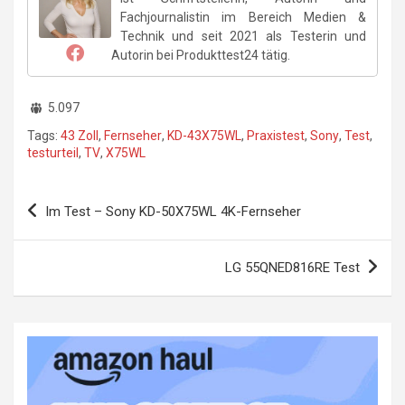
Fachjournalistin im Bereich Medien &
Technik und seit 2021 als Testerin und
Autorin bei Produkttest24 tätig.
5.097
Tags:
43 Zoll
,
Fernseher
,
KD-43X75WL
,
Praxistest
,
Sony
,
Test
,
testurteil
,
TV
,
X75WL
Beitragsnavigation
Im Test – Sony KD-50X75WL 4K-Fernseher
LG 55QNED816RE Test