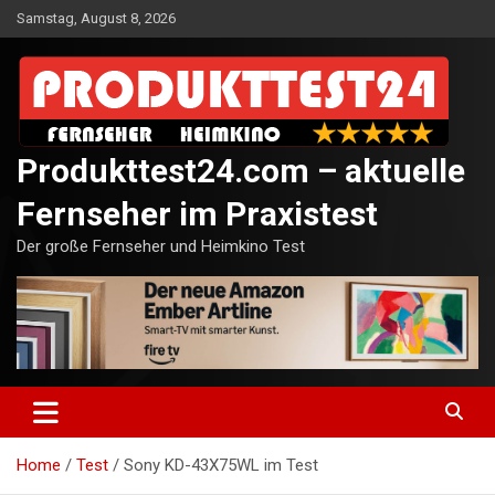
Skip
Samstag, August 8, 2026
to
content
Produkttest24.com – aktuelle
Fernseher im Praxistest
Der große Fernseher und Heimkino Test
Home
Test
Sony KD-43X75WL im Test