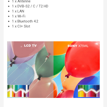
1 x Antenne
1 x DVB-S2 / C / T2 HD
1 x LAN
1 x Wi-Fi
1 x Bluetooth 4.2
1 x CI+ Slot