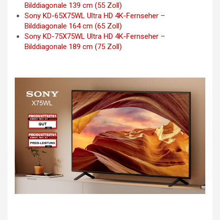
Bilddiagonale 139 cm (55 Zoll)
Sony KD-65X75WL Ultra HD 4K-Fernseher –
Bilddiagonale 164 cm (65 Zoll)
Sony KD-75X75WL Ultra HD 4K-Fernseher –
Bilddiagonale 189 cm (75 Zoll)