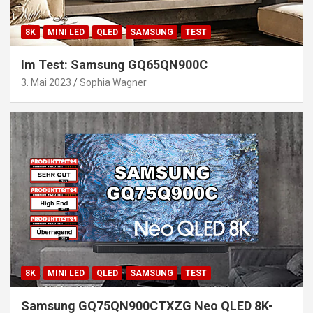
8K
MINI LED
QLED
SAMSUNG
TEST
Im Test: Samsung GQ65QN900C
3. Mai 2023
Sophia Wagner
8K
MINI LED
QLED
SAMSUNG
TEST
Samsung GQ75QN900CTXZG Neo QLED 8K-