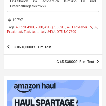
Einzelhandel im Fachbereich Heimkino, HiFi und
Unterhaltungselektronik.
10.797
Tags:
43 Zoll
,
43UQ7500
,
43UQ75009LF
,
4K
,
Fernseher TV
,
LG
,
Praxistest
,
Test
,
testurteil
,
UHD
,
UQ75
,
UQ7500
Beitragsnavigation
LG 86UQ80009LB im Test
LG 65UQ80009LB im Test