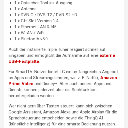
1 x Optischer TosLink Ausgang
1 x Antenne
1 x DVB-C / DVB-T2 / DVB-S2 HD
1 x CI+ Slot Version 1.4
1 x Ethernet LAN RJ45
1 x WLAN / WiFi
1 x Bluetooth v5.0
Auch der installierte Triple Tuner reagiert schnell auf
Eingaben und ermöglicht die Aufnahme auf eine
externe
USB-Festplatte
.
Für SmartTV-Nutzer bietet LG ein umfangreiches Angebot
an Apps und Streamingdiensten, wie z. B. Netflix,
Amazon
Prime Video
und Disney+. Aber auch andere Apps und
Dienste können jederzeit über die Suchfunktion
heruntergeladen werden.
Wer nicht gern über Tasten steuert, kann sich zwischen
Google Assistant, Amazon Alexa und Apple Airplay für die
Sprachsteuerung entscheiden sowie die ThingQ AI
(künstliche Intelligenz) für eine smarte Bedienung nutzen.