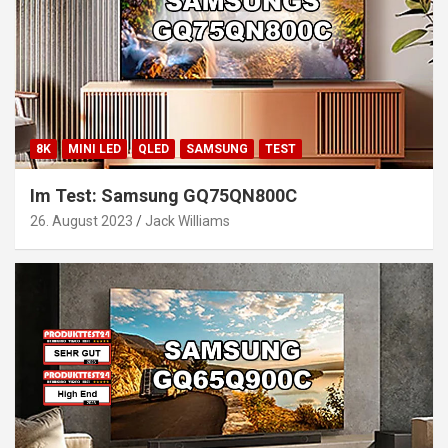
8K
MINI LED
QLED
SAMSUNG
TEST
Im Test: Samsung GQ75QN800C
26. August 2023
Jack Williams