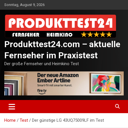
Skip
Sonntag, August 9, 2026
to
content
Produkttest24.com – aktuelle
Fernseher im Praxistest
Der große Fernseher und Heimkino Test
Home
Test
Der günstige LG 43UQ75009LF im Test