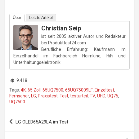
Über
Letzte Artikel
Christian Seip
ist seit 2005 aktiver Autor und Redakteur
bei Produkttest24.com
Berufliche Erfahrung: Kaufmann im
Einzelhandel im Fachbereich Heimkino, HiFi und
Unterhaltungselektronik.
9.418
Tags:
4K
,
65 Zoll
,
65UQ7500
,
65UQ75009LF
,
Einzeltest
,
Fernseher
,
LG
,
Praxistest
,
Test
,
testurteil
,
TV
,
UHD
,
UQ75
,
UQ7500
Beitragsnavigation
LG OLED65A29LA im Test