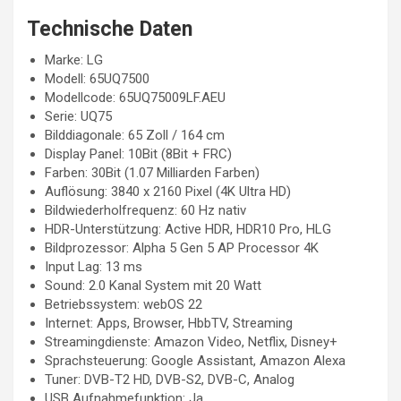
Technische Daten
Marke: LG
Modell: 65UQ7500
Modellcode: 65UQ75009LF.AEU
Serie: UQ75
Bilddiagonale: 65 Zoll / 164 cm
Display Panel: 10Bit (8Bit + FRC)
Farben: 30Bit (1.07 Milliarden Farben)
Auflösung: 3840 x 2160 Pixel (4K Ultra HD)
Bildwiederholfrequenz: 60 Hz nativ
HDR-Unterstützung: Active HDR, HDR10 Pro, HLG
Bildprozessor: Alpha 5 Gen 5 AP Processor 4K
Input Lag: 13 ms
Sound: 2.0 Kanal System mit 20 Watt
Betriebssystem: webOS 22
Internet: Apps, Browser, HbbTV, Streaming
Streamingdienste: Amazon Video, Netflix, Disney+
Sprachsteuerung: Google Assistant, Amazon Alexa
Tuner: DVB-T2 HD, DVB-S2, DVB-C, Analog
USB Aufnahmefunktion: Ja