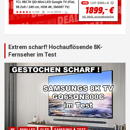
Extrem scharf! Hochauflösende 8K-
Fernseher im Test
8K
MINI LED
QLED
SAMSUNG
TEST