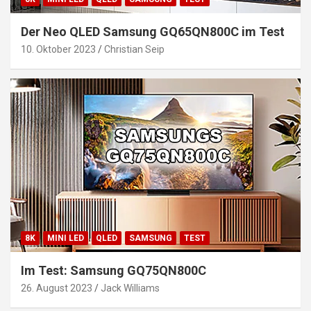
Der Neo QLED Samsung GQ65QN800C im Test
10. Oktober 2023
Christian Seip
8K
MINI LED
QLED
SAMSUNG
TEST
Im Test: Samsung GQ75QN800C
26. August 2023
Jack Williams