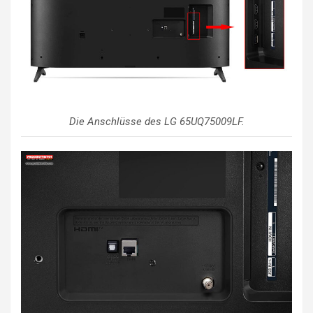
Die Anschlüsse des LG 65UQ75009LF.