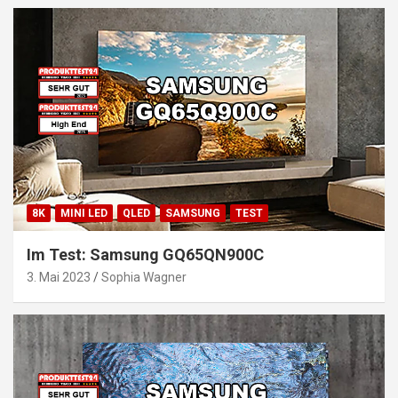
8K
MINI LED
QLED
SAMSUNG
TEST
Im Test: Samsung GQ65QN900C
3. Mai 2023
Sophia Wagner