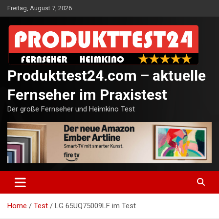
Skip
Freitag, August 7, 2026
to
content
Produkttest24.com – aktuelle
Fernseher im Praxistest
Der große Fernseher und Heimkino Test
Home
Test
LG 65UQ75009LF im Test