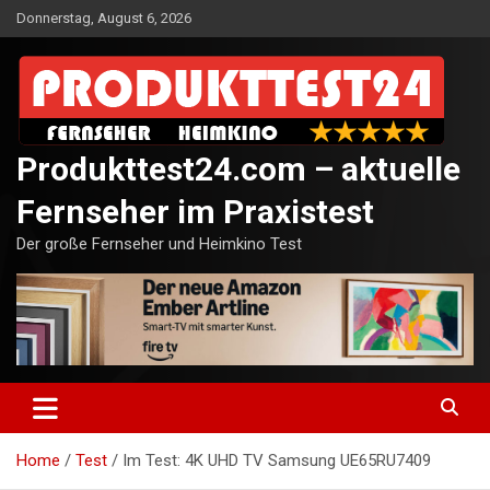
Skip
Donnerstag, August 6, 2026
to
content
Produkttest24.com – aktuelle
Fernseher im Praxistest
Der große Fernseher und Heimkino Test
Home
Test
Im Test: 4K UHD TV Samsung UE65RU7409