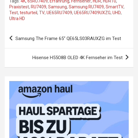
Tags:
4K
,
65RU7409
,
Erfahrung
,
Fernseher
,
HDR
,
HDR10
,
Praxistest
,
RU7409
,
Samsung
,
Samsung RU7409
,
SmartTV
,
Test
,
testurteil
,
TV
,
UE65RU7409
,
UE65RU7409UXZG
,
UHD
,
Ultra HD
Beitragsnavigation
Samsung The Frame 65“ QE65LS03RAUXZG im Test
Hisense H55O8B OLED 4K Fernseher im Test