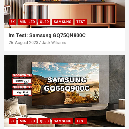
8K
MINI LED
QLED
SAMSUNG
TEST
Im Test: Samsung GQ75QN800C
26. August 2023
Jack Williams
8K
MINI LED
QLED
SAMSUNG
TEST